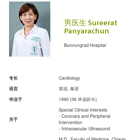
男医生 Sureerat
Panyarachun
Bumrungrad Hospital
专长
Cardiology
语言
英语, 泰语
毕业于
1990 (36 毕业距今)
Special Clinical Interests:
- Coronary and Peripheral
关于
Intervention
- Intravascular Ultrasound
M.D., Faculty of Medicine, Chiang