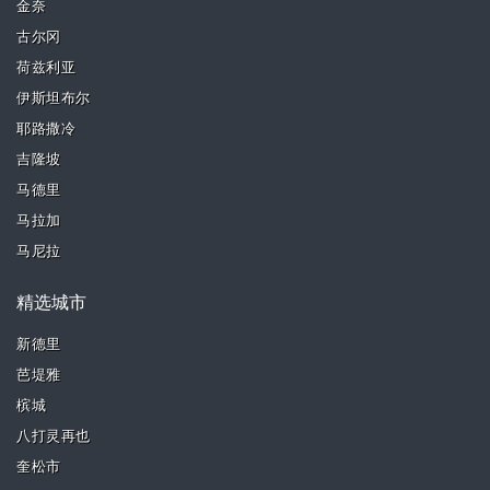
金奈
古尔冈
荷兹利亚
伊斯坦布尔
耶路撒冷
吉隆坡
马德里
马拉加
马尼拉
精选城市
新德里
芭堤雅
槟城
八打灵再也
奎松市