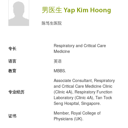
男医生 Yap Kim Hoong
陈笃生医院
Respiratory and Critical Care
专长
Medicine
语言
英语
教育
MBBS.
Associate Consultant, Respiratory
and Critical Care Medicine Clinic
专业经历
(Clinic 4A), Respiratory Function
Laboratory (Clinic 4A), Tan Tock
Seng Hospital, Singapore.
Member, Royal College of
证书
Physicians (UK).