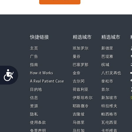
快捷链接
精选城市
精选城市
主页
班加罗尔
新德里
广告
曼谷
芭堤雅
指南
巴塞罗那
槟城
Accessibility
How it Works
金奈
八打灵再也
A Real Patient Case
古尔冈
奎松市
目的地
荷兹利亚
首尔
信息
伊斯坦布尔
新加坡市
资源
耶路撒冷
特拉维夫
隐私
吉隆坡
帕西格市
使用条款
马德里
瓦伦西亚
免责声明
马拉加
卡托维兹