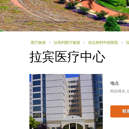
using
a
screen
reader;
Press
Control-
F10
to
医疗旅游
>
以色列医疗旅游
>
在以色列中的医院
>
open
拉宾医疗中心
an
accessibility
menu.
地点
特拉维夫, 
联