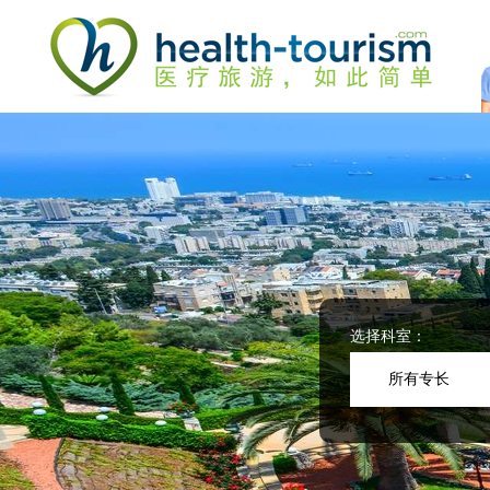
Please
note:
This
website
includes
an
accessibility
system.
Press
Control-
F11
to
adjust
the
website
选择科室：
to
people
所有专长
with
visual
disabilities
who
are