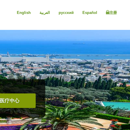
English
العربية
русский
Español
注册
医疗中心