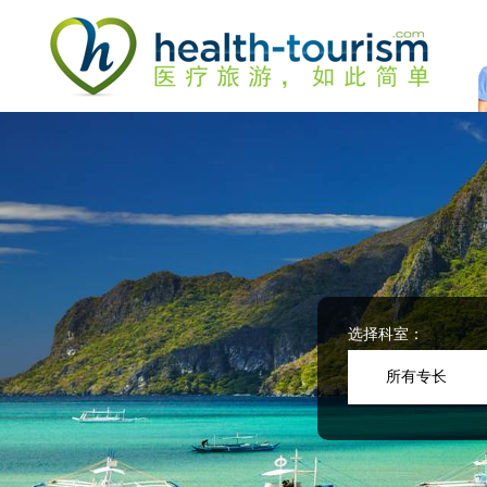
Please
note:
This
website
includes
an
accessibility
system.
Press
Control-
F11
to
adjust
the
website
选择科室：
to
people
所有专长
with
visual
disabilities
who
are