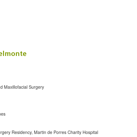
elmonte
d Maxillofacial Surgery
nes
urgery Residency, Martin de Porres Charity Hospital