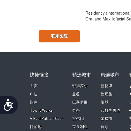
Residency (International
Oral and Maxillofacial 
联系医院
快捷链接
精选城市
精选城市
主页
班加罗尔
新德里
广告
曼谷
芭堤雅
Accessibility
指南
巴塞罗那
槟城
How it Works
金奈
八打灵再也
A Real Patient Case
古尔冈
奎松市
目的地
荷兹利亚
首尔