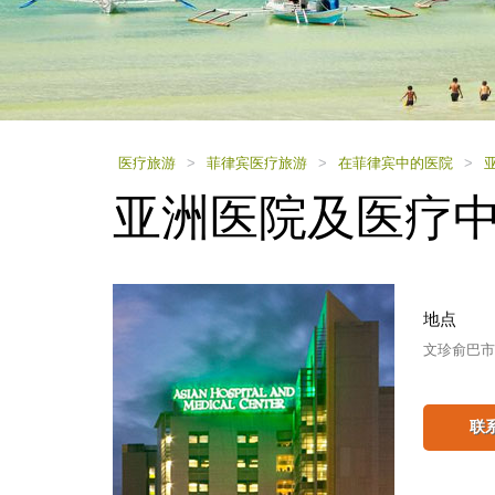
using
a
screen
reader;
Press
Control-
F10
to
医疗旅游
>
菲律宾医疗旅游
>
在菲律宾中的医院
>
open
亚洲医院及医疗
an
accessibility
menu.
地点
文珍俞巴市
联