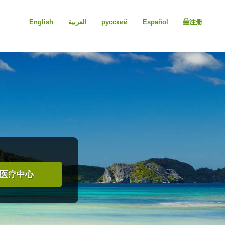
English
العربية
русский
Español
注册
医疗中心