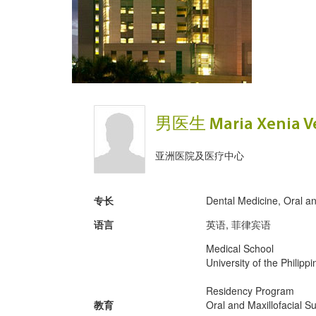
男医生 Maria Xenia V
亚洲医院及医疗中心
专长
Dental Medicine, Oral an
语言
英语, 菲律宾语
Medical School
University of the Philippi
Residency Program
教育
Oral and Maxillofacial S