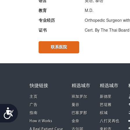
语言
英语, 泰语
教育
M.D.
专业经历
Orthopedic Surgeon with 
证书
Cert. By The Thai Board
联系医院
快捷链接
精选城市
精选城市
主页
班加罗尔
新德里
广告
曼谷
芭堤雅
Accessibility
指南
巴塞罗那
槟城
How it Works
金奈
八打灵再也
A Real Patient Case
古尔冈
奎松市