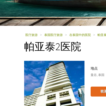
using
a
screen
reader;
Press
Control-
F10
to
医疗旅游
>
泰国医疗旅游
>
在泰国中的医院
>
帕亚泰
open
帕亚泰2医院
an
accessibility
menu.
地点
曼谷, 泰国
联