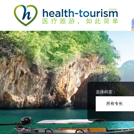
Please
note:
This
website
includes
an
accessibility
system.
Press
Control-
F11
to
adjust
the
website
选择科室：
to
people
所有专长
with
visual
disabilities
who
are