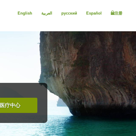
English
العربية
русский
Español
注册
医疗中心