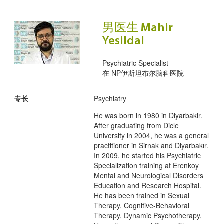
男医生 Mahir
Yesildal
Psychiatric Specialist
在
NP伊斯坦布尔脑科医院
专长
Psychiatry
He was born in 1980 in Diyarbakir.
After graduating from Dicle
University in 2004, he was a general
practitioner in Sirnak and Diyarbakır.
In 2009, he started his Psychiatric
Specialization training at Erenkoy
Mental and Neurological Disorders
Education and Research Hospital.
He has been trained in Sexual
Therapy, Cognitive-Behavioral
Therapy, Dynamic Psychotherapy,