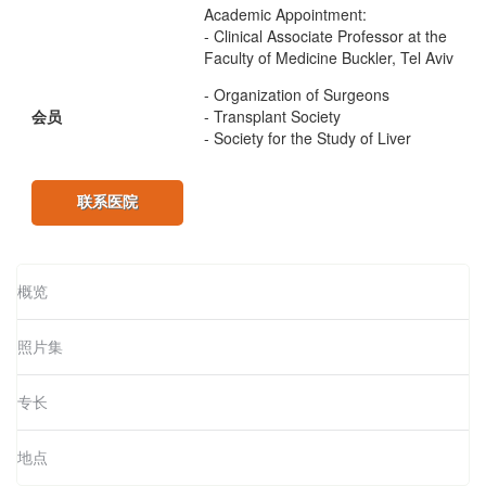
Academic Appointment:
- Clinical Associate Professor at the
Faculty of Medicine Buckler, Tel Aviv
- Organization of Surgeons
会员
- Transplant Society
- Society for the Study of Liver
联系医院
概览
照片集
专长
地点