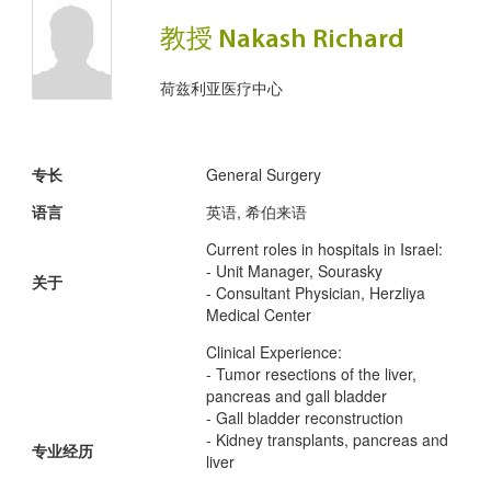
教授 Nakash Richard
荷兹利亚医疗中心
专长
General Surgery
语言
英语, 希伯来语
Current roles in hospitals in Israel:
- Unit Manager, Sourasky
关于
- Consultant Physician, Herzliya
Medical Center
Clinical Experience:
- Tumor resections of the liver,
pancreas and gall bladder
- Gall bladder reconstruction
- Kidney transplants, pancreas and
专业经历
liver