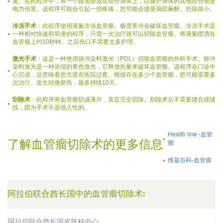
递。在此程序中，将一个接地垫放在部分身体上，以保护身体的其他部分免受
电力伤害。该程序可能会引起一些疼痛，您可能会接受局部麻醉。疤痕很小。
冷冻手术
：此程序使用液氮冷冻血管瘤。极度寒冷会破坏血管瘤。冷冻手术是
一种相对快速和简便的程序，只需一次治疗就可以切除血管瘤。将液氮喷洒在
血管瘤上约10秒钟。之后伤口不需要太多护理。
激光手术
：这是一种使用脉冲染料激光（PDL）切除血管瘤的外科手术。脉冲
染料激光是一种浓缩的黄色激光，它释放热量来破坏血管瘤。该程序在门诊中
心完成，这意味着您无需在医院过夜。根据存在多少个血管瘤，您可能需要多
次治疗。发生轻微瘀伤，最多持续10天。
刮除术
：此程序将血管瘤切成薄片，直至完全切除。刮除术后不需要缝合或缝
线，因为手术不是侵入性的。
Health line -血管
了解血管瘤切除术的更多信息
瘤
维基百科-血管瘤
阿拉伯联合酋长国中的血管瘤切除术:
阿拉伯联合酋长国皮肤科中心