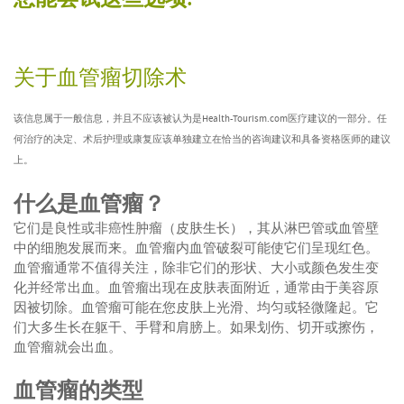
关于血管瘤切除术
该信息属于一般信息，并且不应该被认为是Health-Tourism.com医疗建议的一部分。任
何治疗的决定、术后护理或康复应该单独建立在恰当的咨询建议和具备资格医师的建议
上。
什么是血管瘤？
它们是良性或非癌性肿瘤（皮肤生长），其从淋巴管或血管壁
中的细胞发展而来。血管瘤内血管破裂可能使它们呈现红色。
血管瘤通常不值得关注，除非它们的形状、大小或颜色发生变
化并经常出血。血管瘤出现在皮肤表面附近，通常由于美容原
因被切除。血管瘤可能在您皮肤上光滑、均匀或轻微隆起。它
们大多生长在躯干、手臂和肩膀上。如果划伤、切开或擦伤，
血管瘤就会出血。
血管瘤的类型