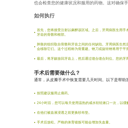
也会检查您的健康状况和服用的药物。这对确保
如何执行
首先，您将接受注射以麻醉该区域。之后，牙周病医生用手
牙齿的骨骼和根部。
肿胀的组织取自骨骼和牙齿之间的任何缺陷。牙周病医生然
会移除它们。这个过程称为骨重建。锉刀或旋转锉将用于平
最后，将牙龈放回牙齿上，然后通过缝合缝合到位。您的牙
手术后需要做什么？
通常，从皮瓣手术中恢复需要几天时间。以下是帮助
按照建议服用止痛药。
24小时后，您可以每天使用温热的咸水轻轻漱口一次，以缓
在他们被血液浸透之前更换纱布垫。
手术后放松。严格的体育锻炼可能会增加失血量。