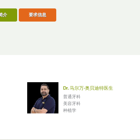
简介
要求信息
Dr. 马尔万·奥贝迪特医生
普通牙科
美容牙科
种植学