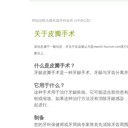
阿拉伯联合酋长国牙科诊所 (1中的1页)
关于皮瓣手术
该信息属于一般信息，并且不应该被认为是Health-Tourism
建议上。
什么是皮瓣手术？
牙龈皮瓣手术是一种牙龈手术。牙龈与牙齿分离
它用于什么？
这种手术用于治疗牙龈疾病。它可能适合那些患
刨或缩放。如果这种治疗方法没有消除牙龈感染
起进行。
制备
您的牙科保健师或牙周病专家将首先清除牙齿周