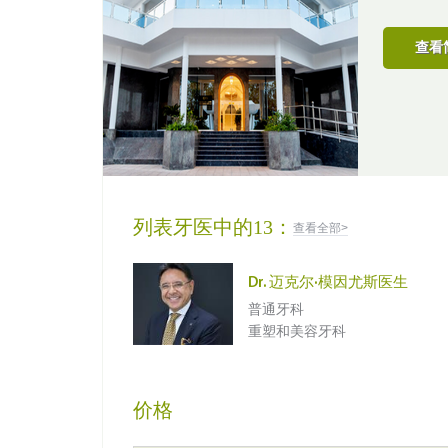
查看
列表牙医中的13：
查看全部>
Dr. 迈克尔·模因尤斯医生
普通牙科
重塑和美容牙科
价格