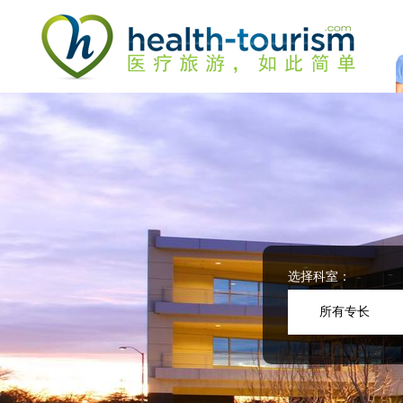
Please
note:
This
website
includes
an
accessibility
system.
Press
Control-
F11
to
adjust
the
website
选择科室：
to
people
所有专长
with
visual
disabilities
who
are