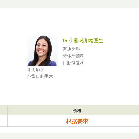
Dr. 伊曼·哈加格医生
普通牙科
牙体牙髓科
口腔修复科
牙周病学
小型口腔手术
价格
根据要求