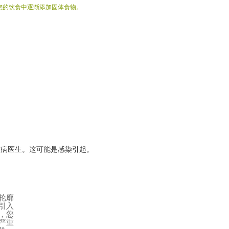
您的饮食中逐渐添加固体食物。
周病医生。这可能是感染引起。
轮廓
引入
，您
严重