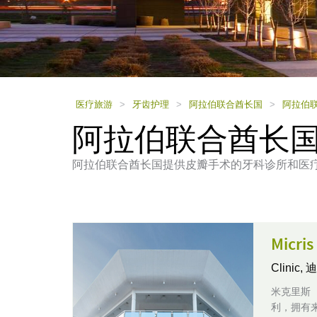
using
a
screen
reader;
Press
Control-
F10
to
医疗旅游
>
牙齿护理
>
阿拉伯联合酋长国
>
阿拉伯
open
阿拉伯联合酋长
an
accessibility
menu.
阿拉伯联合酋长国提供皮瓣手术的牙科诊所和医
Micris
Clinic,
迪
米克里斯（
利，拥有