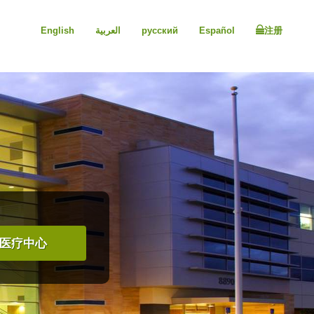
English
العربية
русский
Español
注册
医疗中心