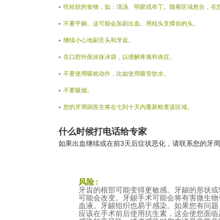
吃轻软的食物，如：清汤、明胶或布丁。随着区域愈合，在
不要平躺。这可能会加剧出血。用枕头支撑你的头。
继续小心地刷舌头和牙齿。
在口腔外面涂抹冰袋，以缓解疼痛和炎症。
不要使用吸吮动作，比如使用吸管饮水。
不要吸烟。
您的牙周病医生将在七到十天内重新检查该区域。
什么时候打电话给专家
如果出血继续或在前3天后症状恶化，请联系您的牙
风险 :
牙齿的根部可能变得更敏感。牙龈的形状或
可能会改变。牙龈手术可能会将有害微生物
血液。牙龈组织也易于感染。如果您有问题
应该在手术前后使用抗生素，这会使您面临