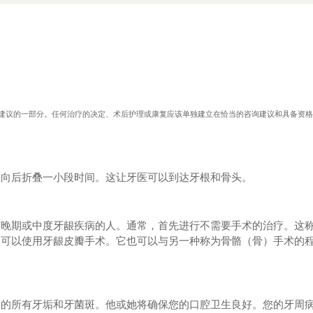
.com医疗建议的一部分。任何治疗的决定、术后护理或康复应该单独建立在恰当的咨询建议和具备资
并向后折叠一小段时间。这让牙医可以到达牙根和骨头。
有晚期或中度牙龈疾病的人。通常，首先进行不需要手术的治疗。这
，可以使用牙龈皮瓣手术。它也可以与另一种称为骨骼（骨）手术的
围的所有牙垢和牙菌斑。他或她将确保您的口腔卫生良好。您的牙周