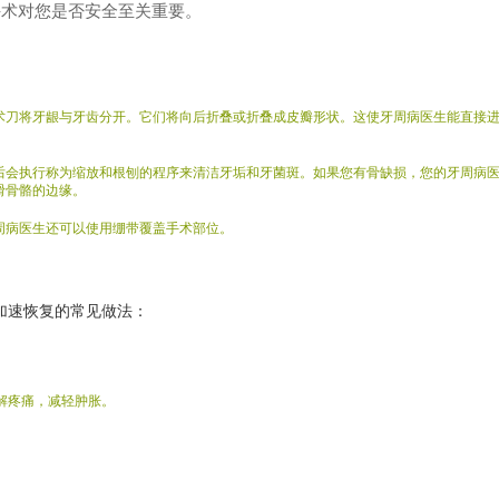
手术对您是否安全至关重要。
术刀将牙龈与牙齿分开。它们将向后折叠或折叠成皮瓣形状。这使牙周病医生能直接
后会执行称为缩放和根刨的程序来清洁牙垢和牙菌斑。如果您有骨缺损，您的牙周病
滑骨骼的边缘。
周病医生还可以使用绷带覆盖手术部位。
加速恢复的常见做法：
解疼痛，减轻肿胀。