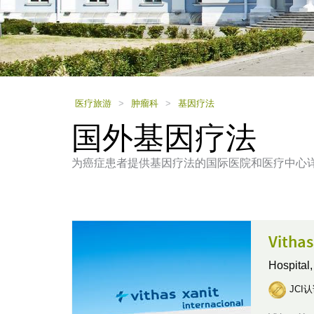
using
a
screen
reader;
Press
Control-
F10
to
医疗旅游
>
肿瘤科
>
基因疗法
open
国外基因疗法
an
accessibility
menu.
为癌症患者提供基因疗法的国际医院和医疗中心
Vith
Hospital
JCI