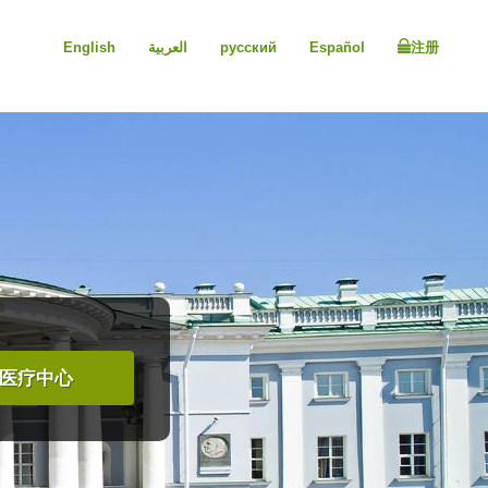
English
العربية
русский
Español
注册
医疗中心