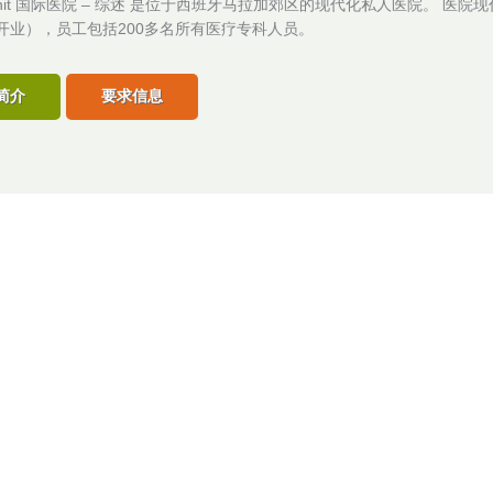
s Xanit 国际医院 – 综述 是位于西班牙马拉加郊区的现代化私人医院。 医院现
年开业），员工包括200多名所有医疗专科人员。
简介
要求信息