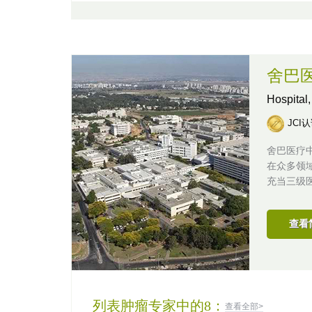
舍巴
Hospital
JCI
舍巴医疗
在众多领
充当三级
查看
列表肿瘤专家中的8：
查看全部>