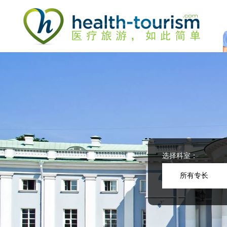
Please
note:
This
website
includes
an
accessibility
system.
Press
Control-
F11
to
adjust
the
website
选择科室：
to
people
所有专长
with
visual
disabilities
who
are