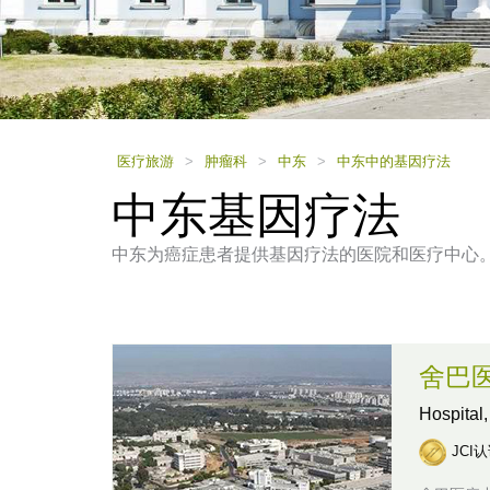
using
a
screen
reader;
Press
Control-
F10
to
医疗旅游
>
肿瘤科
>
中东
>
中东中的基因疗法
open
中东基因疗法
an
accessibility
menu.
中东为癌症患者提供基因疗法的医院和医疗中心
舍巴
Hospital
JCI