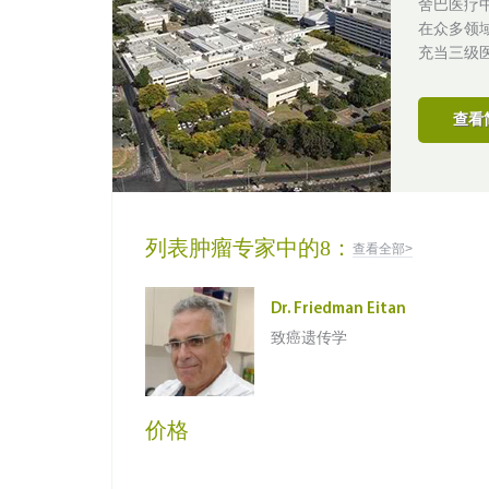
舍巴医疗
在众多领
充当三级
查看
列表肿瘤专家中的8：
查看全部>
Dr. Friedman Eitan
致癌遗传学
价格