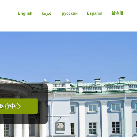
English
العربية
русский
Español
注册
医疗中心