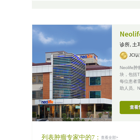
Neol
诊所,
土
JCI
Neoli
块，包括T
每位患者
助人员。Ne
查看
列表肿瘤专家中的7：
查看全部>