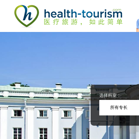
Please
note:
This
website
includes
an
accessibility
system.
Press
Control-
F11
to
adjust
the
website
选择科室：
to
people
所有专长
with
visual
disabilities
who
are