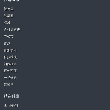
精选城市
新德里
芭堤雅
槟城
八打灵再也
奎松市
首尔
新加坡市
特拉维夫
帕西格市
瓦伦西亚
卡托维兹
苏黎世
精选科室
肿瘤科