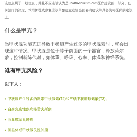
该信息属于一般信息，并且不应该被认为是Health-Tourism.com医疗建议的一部分。任
何治疗的决定、术后护理或康复应该单独建立在恰当的咨询建议和具备资格医师的建议
上。
什么是甲亢？
当甲状腺功能亢进导致甲状腺产生过多的甲状腺素时，就会出
现这种情况。甲状腺是位于脖子前面的一个器官，释放荷尔
蒙，控制新陈代谢，如体重、呼吸、心率、体温和神经系统。
谁有甲亢风险？
以下人：
甲状腺产生过多的激素甲状腺素(T4)和三碘甲状腺原氨酸(T3)。
自身免疫性疾病格雷夫斯病
卵巢或睾丸肿瘤
脑垂体或甲状腺良性肿瘤