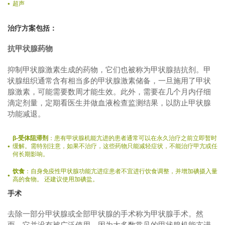
超声
治疗方案包括：
抗甲状腺药物
抑制甲状腺激素生成的药物，它们也被称为甲状腺拮抗剂。甲
状腺组织通常含有相当多的甲状腺激素储备，一旦施用了甲状
腺激素，可能需要数周才能生效。此外，需要在几个月内仔细
滴定剂量，定期看医生并做血液检查监测结果，以防止甲状腺
功能减退。
β-受体阻滞剂
：患有甲状腺机能亢进的患者通常可以在永久治疗之前立即暂时
缓解。需特别注意，如果不治疗，这些药物只能减轻症状，不能治疗甲亢或任
何长期影响。
饮食
：自身免疫性甲状腺功能亢进症患者不宜进行饮食调整，并增加碘摄入量
高的食物。 还建议使用加碘盐。
手术
去除一部分甲状腺或全部甲状腺的手术称为甲状腺手术。然
而，它并没有被广泛使用，因为大多数常见的甲状腺机能亢进