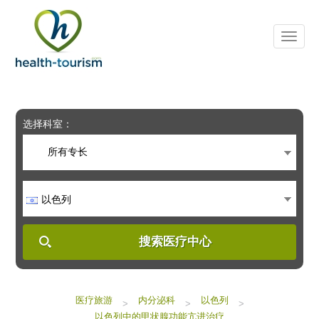
Please
note:
This
website
includes
an
accessibility
system.
选择科室：
所有专长
以色列
搜索医疗中心
医疗旅游
内分泌科
以色列
>
>
>
以色列中的甲状腺功能亢进治疗