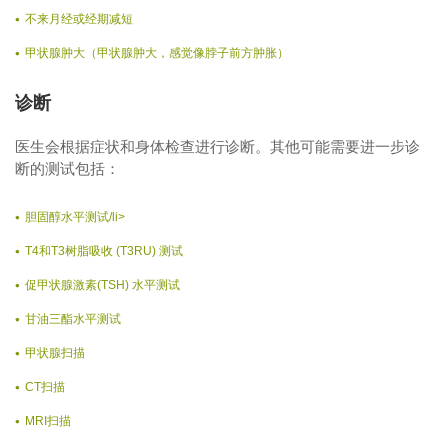
不来月经或经期减短
甲状腺肿大（甲状腺肿大，感觉像脖子前方肿胀）
诊断
医生会根据症状和身体检查进行诊断。其他可能需要进一步诊
断的测试包括：
胆固醇水平测试/li>
T4和T3树脂吸收 (T3RU) 测试
促甲状腺激素(TSH) 水平测试
甘油三酯水平测试
甲状腺扫描
CT扫描
MRI扫描