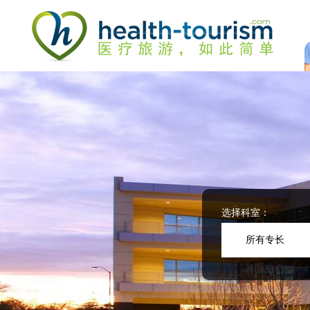
Please
note:
This
website
includes
an
accessibility
system.
Press
Control-
F11
to
adjust
the
website
选择科室：
to
people
所有专长
with
visual
disabilities
who
are