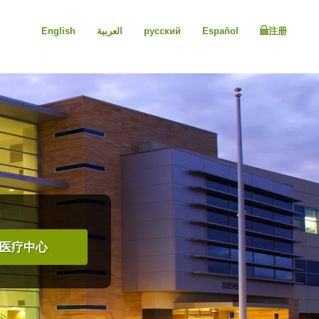
English
العربية
русский
Español
注册
医疗中心