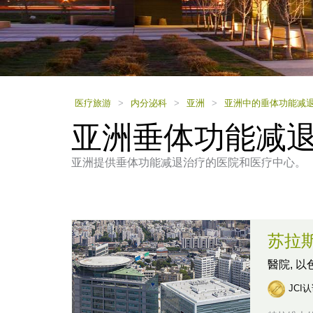
using
a
screen
reader;
Press
Control-
F10
to
医疗旅游
>
内分泌科
>
亚洲
>
亚洲中的垂体功能减
open
亚洲垂体功能减
an
accessibility
menu.
亚洲提供垂体功能减退治疗的医院和医疗中心。
苏拉
醫院,
以
JCI