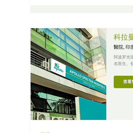
科拉
醫院,
印
阿波罗光
名医生、
查看