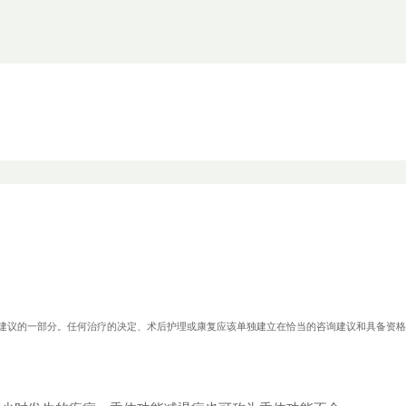
.com医疗建议的一部分。任何治疗的决定、术后护理或康复应该单独建立在恰当的咨询建议和具备资