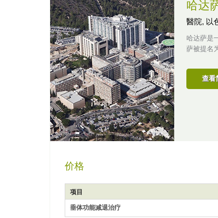
哈达
醫院,
以
哈达萨是
萨被提名
查看
价格
项目
垂体功能减退治疗