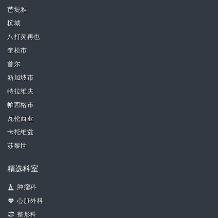
芭堤雅
槟城
八打灵再也
奎松市
首尔
新加坡市
特拉维夫
帕西格市
瓦伦西亚
卡托维兹
苏黎世
精选科室
肿瘤科
心脏外科
整形科