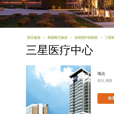
using
a
screen
reader;
Press
Control-
F10
to
医疗旅游
>
韩国医疗旅游
>
在韩国中的医院
>
三星
open
三星医疗中心
an
accessibility
menu.
地点
首尔, 韩国
联