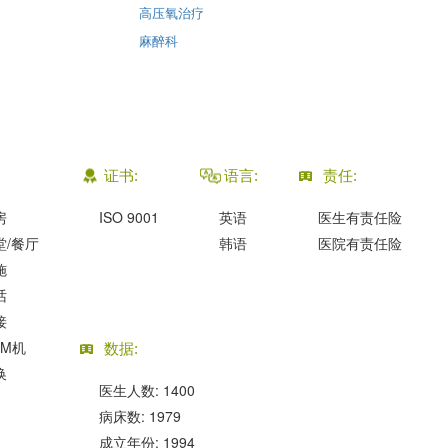
高压氧治疗
麻醉科
证书:
语言:
责任:
房
ISO 9001
英语
医生有责任险
堂/餐厅
韩语
医院有责任险
施
话
接
TM机
数据:
换
医生人数: 1400
病床数: 1979
成立年份: 1994