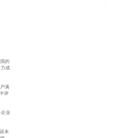
韩国的
努力成
客户满
星中评
-企业
建设未