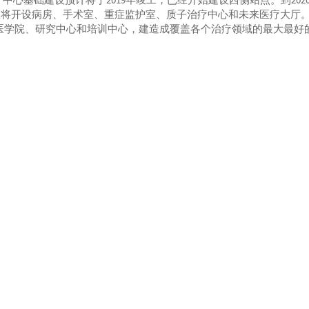
治疗中心基础建设预计将于2019年竣工，已经开始建设西侧站点。到202
区将开设病房、手术室、重症监护室、质子治疗中心和未来医疗大厅
设医学院、研究中心和培训中心，建造成覆盖各个治疗领域的最大最好