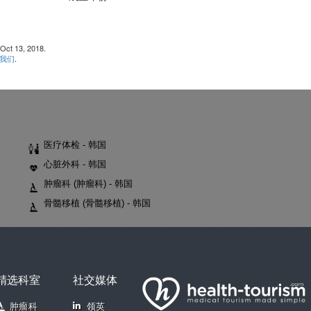
 13, 2018.
我们
.
医疗体检 - 韩国
心脏外科 - 韩国
肿瘤科 (肿瘤科) - 韩国
骨髓移植 (骨髓移植) - 韩国
精选科室
社交媒体
肿瘤科
领英