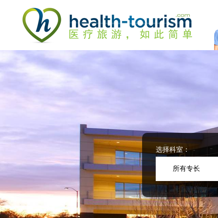
Please
note:
This
website
includes
an
accessibility
system.
Press
Control-
F11
to
adjust
the
website
选择科室：
to
people
所有专长
with
visual
disabilities
who
are