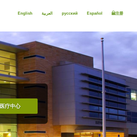
English
العربية
русский
Español
注册
医疗中心