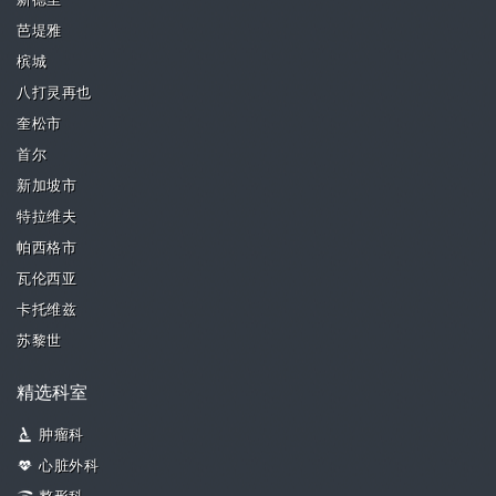
新德里
芭堤雅
槟城
八打灵再也
奎松市
首尔
新加坡市
特拉维夫
帕西格市
瓦伦西亚
卡托维兹
苏黎世
精选科室
肿瘤科
心脏外科