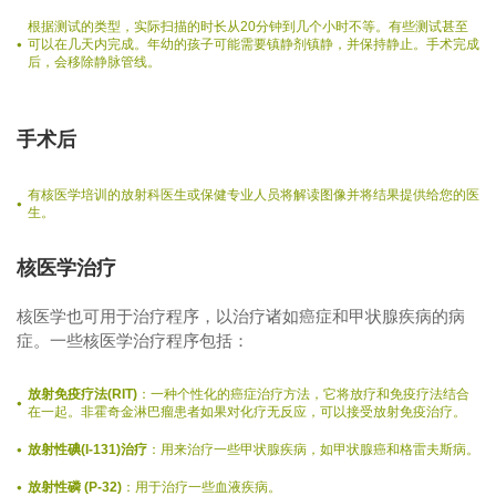
根据测试的类型，实际扫描的时长从20分钟到几个小时不等。有些测试甚至
可以在几天内完成。年幼的孩子可能需要镇静剂镇静，并保持静止。手术完成
后，会移除静脉管线。
手术后
有核医学培训的放射科医生或保健专业人员将解读图像并将结果提供给您的医
生。
核医学治疗
核医学也可用于治疗程序，以治疗诸如癌症和甲状腺疾病的病
症。一些核医学治疗程序包括：
放射免疫疗法(RIT)
：一种个性化的癌症治疗方法，它将放疗和免疫疗法结合
在一起。非霍奇金淋巴瘤患者如果对化疗无反应，可以接受放射免疫治疗。
放射性碘(I-131)治疗
：用来治疗一些甲状腺疾病，如甲状腺癌和格雷夫斯病。
放射性磷 (P-32)
：用于治疗一些血液疾病。