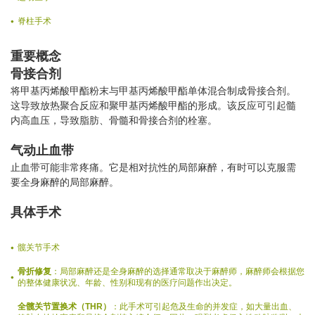
脊柱手术
重要概念
骨接合剂
将甲基丙烯酸甲酯粉末与甲基丙烯酸甲酯单体混合制成骨接合剂。
这导致放热聚合反应和聚甲基丙烯酸甲酯的形成。该反应可引起髓
内高血压，导致脂肪、骨髓和骨接合剂的栓塞。
气动止血带
止血带可能非常疼痛。它是相对抗性的局部麻醉，有时可以克服需
要全身麻醉的局部麻醉。
具体手术
髋关节手术
骨折修复
：局部麻醉还是全身麻醉的选择通常取决于麻醉师，麻醉师会根据您
的整体健康状况、年龄、性别和现有的医疗问题作出决定。
全髋关节置换术（THR）
：此手术可引起危及生命的并发症，如大量出血、