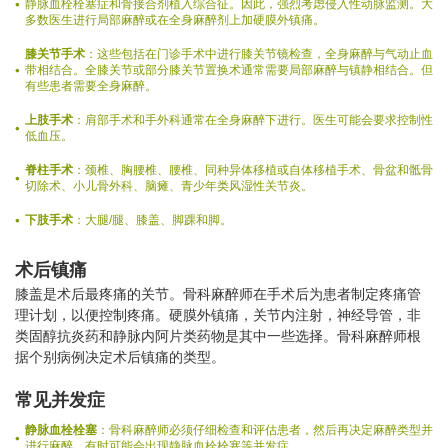
静脉血栓栓塞症和骨接合剂植入综合征。因此，强烈考虑侵入性动脉监测。大
多数医生进行局部麻醉或在全身麻醉剂上加硬膜外镇痛。
膝关节手术
：这些包括在门诊手术中进行膝关节镜检查，全身麻醉与气动止血
带相结合。全膝关节或部分膝关节置换术通常需要局部麻醉与镇静相结合。但
有些患者需要全身麻醉。
上肢手术
：肩部手术和手外科通常在全身麻醉下进行。医生可能会要求控制性
低血压。
脊柱手术
：颈椎、胸腰椎、腰椎、同种异体移植或自体移植手术、骨盆和骶骨
切除术、小儿骨外科、脑瘫、青少年类风湿性关节炎。
下肢手术
：大腿/腿、膝盖、脚踝和脚。
术后镇痛
膝盖是术后最疼痛的关节。骨科麻醉师在手术后为患者制定疼痛管
理计划，以便控制疼痛。硬膜外镇痛，关节内注射，神经导管，非
类固醇抗炎药和静脉内阿片类药物是其中一些选择。骨科麻醉师根
据个别病例决定术后镇痛的类型。
常见并发症
静脉血栓栓塞
：骨科麻醉师必须仔细检查和评估患者，然后再决定麻醉类型并
进行麻醉。有时可能会出现静脉血栓栓塞等并发症。