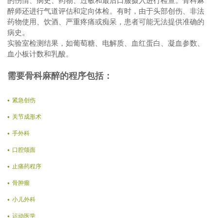
的伤情、病史、药物、过敏和最后口服摄入进行检查。骨科麻
醉师还进行气道评估和定向体检。有时，由于头部创伤、非法
药物使用、饮酒、严重疼痛或痴呆，患者可能无法提供准确的
病史。
实验室检测结果，如葡萄糖、电解质、血红蛋白、凝血参数、
血小板计数和乳酸。
需要骨科麻醉的程序包括：
紧急创伤
关节成形术
手外科
口腔颌面
止痛药程序
骨肿瘤
小儿外科
运动医学