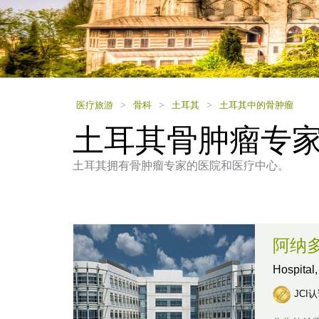
using
a
screen
reader;
Press
Control-
F10
to
医疗旅游
>
骨科
>
土耳其
>
土耳其中的骨肿瘤
open
土耳其骨肿瘤专
an
accessibility
menu.
土耳其拥有骨肿瘤专家的医院和医疗中心。
阿纳
Hospital
JCI