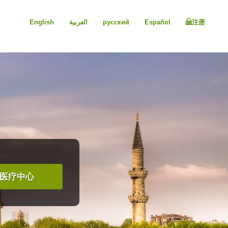
English
العربية
русский
Español
注册
医疗中心