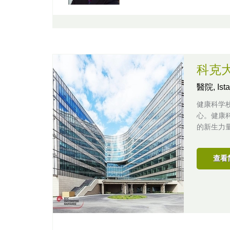
科克
醫院,
Is
健康科学
心。健康
的新生力
查看