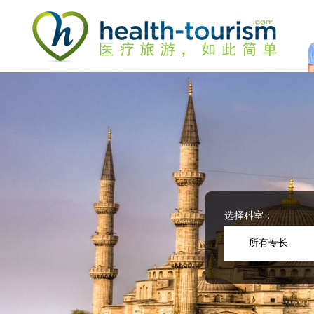
Please
note:
This
website
includes
an
accessibility
system.
Press
Control-
F11
to
adjust
the
website
选择科室：
to
people
所有专长
with
visual
disabilities
who
are