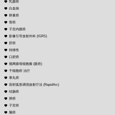
乳腺癌
白血病
卵巢癌
骨癌
子宫内膜癌
影像引导放射外科 (IGRS)
肝癌
转移性
口腔癌
视网膜母细胞瘤 (眼癌)
干细胞癌 治疗
睾丸癌
容积弧形调强放射疗法 (RapidArc)
结肠癌
肺癌
子宫癌
脑癌