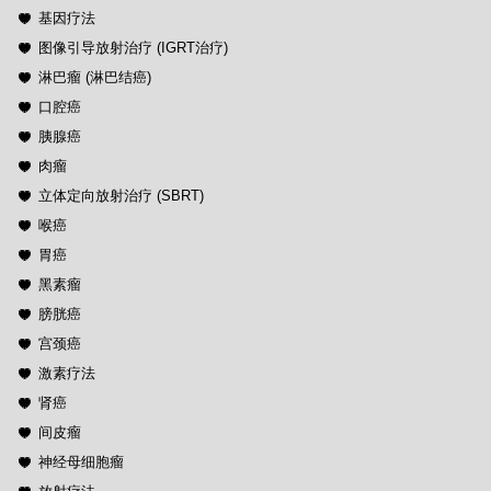
基因疗法
图像引导放射治疗 (IGRT治疗)
淋巴瘤 (淋巴结癌)
口腔癌
胰腺癌
肉瘤
立体定向放射治疗 (SBRT)
喉癌
胃癌
黑素瘤
膀胱癌
宫颈癌
激素疗法
肾癌
间皮瘤
神经母细胞瘤