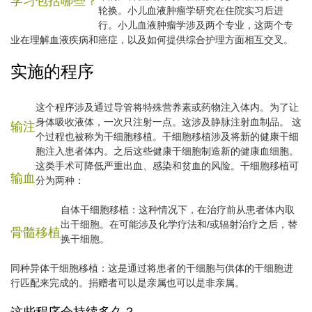
学习包括哪些？
轮换。小儿血液肿瘤学研究在住院实习后进
行。小儿血液肿瘤学涉及两个专业，这两个专
业在理解血液疾病和癌症，以及如何提供综合护理方面相互交叉。
实施的程序
这个程序涉及通过导管将特殊营养素或药物注入体内。为了让
身体吸收液体，一次只注射一点。
这涉及静脉注射血制品。
这
输注
个过程也被称为干细胞移植。干细胞移植涉及将新的健康干细
胞注入患者体内。之后这些健康干细胞制造新的健康血细胞。
这类手术可降低严重出血、感染和贫血的风险。干细胞移植可
输血
分为两种：
自体干细胞移植：这种情况下，在治疗前从患者体内取
出干细胞。在可能涉及化学疗法和/或辐射治疗之后，替
骨髓移植
换干细胞。
同种异体干细胞移植：这是通过将患者的干细胞与供体的干细胞进
行匹配来完成的。捐赠者可以是亲属也可以是非亲属。