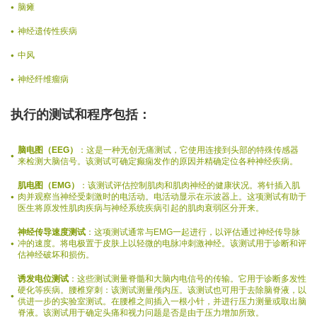
脑瘫
神经遗传性疾病
中风
神经纤维瘤病
执行的测试和程序包括：
脑电图（EEG）
：这是一种无创无痛测试，它使用连接到头部的特殊传感器
来检测大脑信号。该测试可确定癫痫发作的原因并精确定位各种神经疾病。
肌电图（EMG）
：该测试评估控制肌肉和肌肉神经的健康状况。将针插入肌
肉并观察当神经受刺激时的电活动。电活动显示在示波器上。这项测试有助于
医生将原发性肌肉疾病与神经系统疾病引起的肌肉衰弱区分开来。
神经传导速度测试
：这项测试通常与EMG一起进行，以评估通过神经传导脉
冲的速度。将电极置于皮肤上以轻微的电脉冲刺激神经。该测试用于诊断和评
估神经破坏和损伤。
诱发电位测试
：这些测试测量脊髓和大脑内电信号的传输。它用于诊断多发性
硬化等疾病。腰椎穿刺：该测试测量颅内压。该测试也可用于去除脑脊液，以
供进一步的实验室测试。在腰椎之间插入一根小针，并进行压力测量或取出脑
脊液。该测试用于确定头痛和视力问题是否是由于压力增加所致。