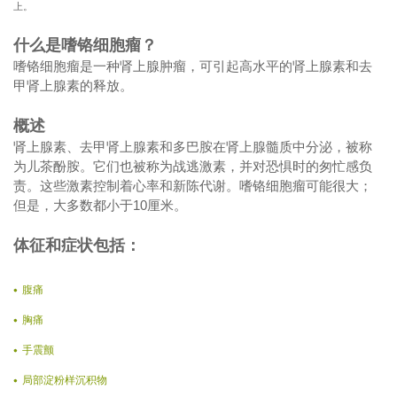
上。
什么是嗜铬细胞瘤？
嗜铬细胞瘤是一种肾上腺肿瘤，可引起高水平的肾上腺素和去
甲肾上腺素的释放。
概述
肾上腺素、去甲肾上腺素和多巴胺在肾上腺髓质中分泌，被称
为儿茶酚胺。它们也被称为战逃激素，并对恐惧时的匆忙感负
责。这些激素控制着心率和新陈代谢。嗜铬细胞瘤可能很大；
但是，大多数都小于10厘米。
体征和症状包括：
腹痛
胸痛
手震颤
局部淀粉样沉积物