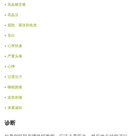
高血糖含量
高血压
易怒、紧张和焦虑
苍白
心率快速
严重头痛
心悸
过度出汗
睡眠困难
皮肤刺激
体重减轻
诊断