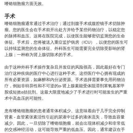
嗜铬细胞瘤方面无效。
手术
嗜铬细胞瘤通常通过手术治疗；通过剖腹手术或腹腔镜手术切除肿
瘤。您的医生会在手术前开出处方并给予某些药物治疗，以稳定您
的脉搏和血压。这将在医院完成，以使医生能够密切监测您的生命
体征。手术后，您将被送入重症监护病房（ICU），以便您的医生可
以持续监测您的生命体征。外科医生可能需要完全切除受影响的肾
上腺；一种称为肾上腺切除术的手术。
由于这种外科手术操作复杂且并发症的风险很高，因此最好在专门
治疗这种疾病的医疗中心进行这种手术。这些医疗中心拥有现成的
所有必要资源，如麻醉和内分泌资源。手术选择需要事先用药物治
疗，例如非特异性和不可逆的α-肾上腺素能受体阻滞剂苯氧基苯甲
胺或短效α拮抗剂。这最大限度地减少了手术进行时可能发生的严重
术中高血压的可能性。
患有嗜铬细胞瘤的患者通常体积减少。这意味着由于几乎完全抑制
肾素 - 血管紧张素活性引起的尿液中过多的液体流失，导致血容量
减少。因此，一旦切除了嗜铬细胞瘤，就会出现体积减少和非常低
的交感神经活动，这可能导致严重的低血压。因此，通常建议在手