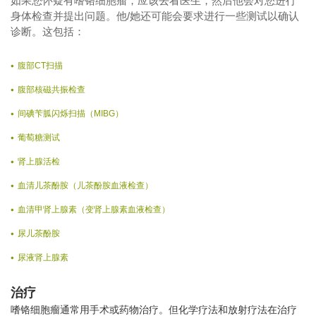
如果您怀疑有嗜铬细胞瘤，应该去看医生，然后他会对您进行
身体检查并提出问题。他/她还可能会要求进行一些测试以确认
诊断。这包括：
腹部CT扫描
腹部核磁共振检查
间碘苄胍闪烁扫描（MIBG）
葡萄糖测试
肾上腺活检
血清儿茶酚胺（儿茶酚胺血液检查）
血清甲肾上腺素（变肾上腺素血液检查）
尿儿茶酚胺
尿液肾上腺素
治疗
嗜铬细胞瘤通常用手术或药物治疗。但化学疗法和放射疗法在治疗