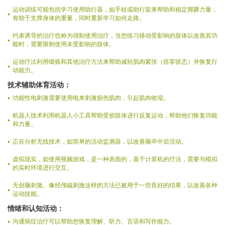
运动训练可能包括学习使用助行器，如手杖或助行架来帮助和稳定脚踝力量，
有助于支撑身体的重量，同时重新学习如何走路。
约束诱导的治疗也称为强制使用治疗，当您练习移动受影响的肢体以改善其功
能时，需要限制使用未受影响的肢体。
运动疗法利用锻炼和其他治疗方法来帮助减轻肌肉紧张（痉挛状态）并恢复行
动能力。
技术辅助体育活动：
功能性电刺激需要使用电来刺激损伤肌肉，引起肌肉收缩。
机器人技术利用机器人小工具帮助受损肢体进行反复运动，帮助他们恢复功能
和力量。
正在分析无线技术，如简单的活动监测器，以改善脑卒中后活动。
虚拟现实，如使用视频游戏，是一种表面的，基于计算机的疗法，需要与模拟
的实时环境进行交互。
无创脑刺激。像经颅磁刺激这样的方法已被用于一些良好的结果，以改善各种
运动技能。
情绪和认知活动：
沟通病症治疗可以帮助您恢复理解、听力、言语和写作能力。