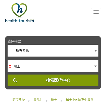
Please
note:
This
website
includes
an
accessibility
system.
选择科室：
所有专长
瑞士
搜索医疗中心
医疗旅游
康复科
瑞士
瑞士中的脑卒中康复
>
>
>