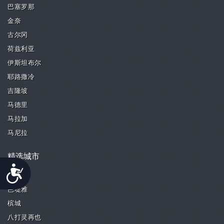
巴塞罗那
金奈
古尔冈
荷兹利亚
伊斯坦布尔
耶路撒冷
吉隆坡
马德里
马拉加
马尼拉
精选城市
Accessibility
新德里
芭堤雅
槟城
八打灵再也