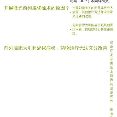
明与TURP手术同样有效。
开展激光前列腺切除术的原因？
与前列腺有关的问题非常令人
痛苦，其他治疗方法并没有带
来足够的改善。
前列腺肥大可能会引起其他医
疗问题，如膀胱结石和尿路感
染。
泌尿
系统
前列腺肥大引起泌尿症状，药物治疗无法充分改善
症状
复
杂，
由于
医学
上的
原
因，
药物
治疗
是不
可能
的
没
有