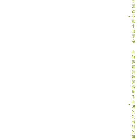
导
尿
管
不
能
排
出
尿
液
由于
前列
腺阻
塞膀
胱导
致肾
脏不
能正
常工
作，
由于
增大
的前
列腺
出血
引起
的梗
阻导