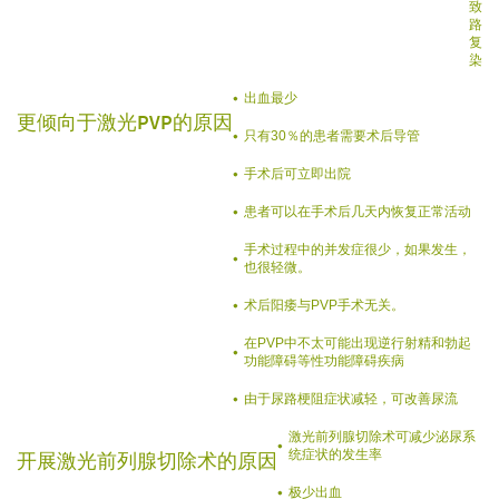
致尿
路反
复感
染
出血最少
更倾向于激光PVP的原因
只有30％的患者需要术后导管
手术后可立即出院
患者可以在手术后几天内恢复正常活动
手术过程中的并发症很少，如果发生，
也很轻微。
术后阳痿与PVP手术无关。
在PVP中不太可能出现逆行射精和勃起
功能障碍等性功能障碍疾病
由于尿路梗阻症状减轻，可改善尿流
激光前列腺切除术可减少泌尿系
统症状的发生率
开展激光前列腺切除术的原因
极少出血