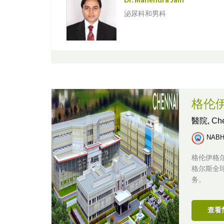
Dr. Mahendra Jain
泌尿科和男科
格伦
醫院,
Ch
NAB
格伦伊格
格尔斯全
务。
查看