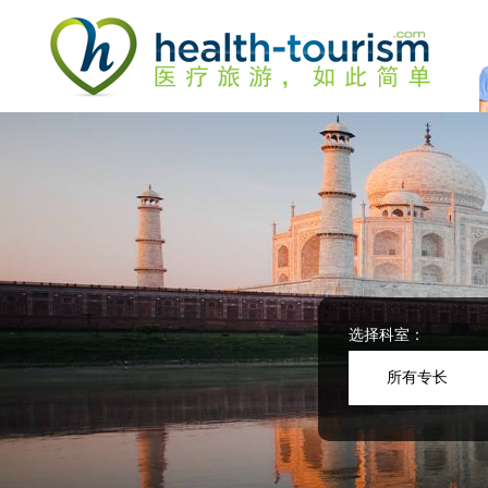
Please
note:
This
website
includes
an
accessibility
system.
Press
Control-
F11
to
adjust
the
website
选择科室：
to
people
所有专长
with
visual
disabilities
who
are