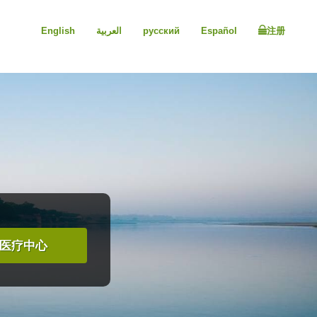
English
العربية
русский
Español
注册
医疗中心