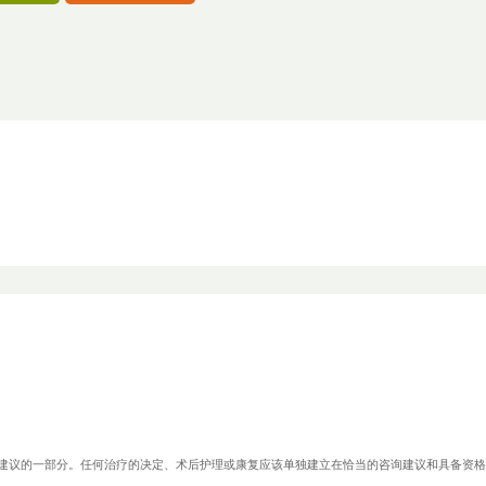
.com医疗建议的一部分。任何治疗的决定、术后护理或康复应该单独建立在恰当的咨询建议和具备资