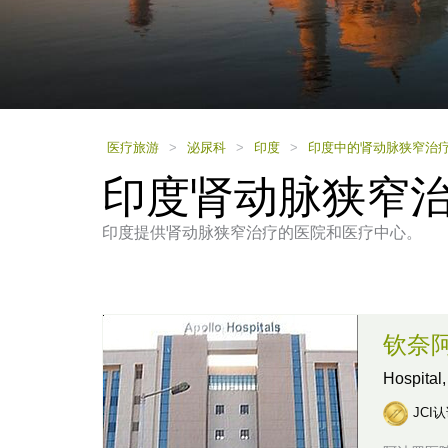
using
a
screen
reader;
Press
Control-
F10
to
医疗旅游
>
泌尿科
>
印度
>
印度中的肾动脉狭窄治
open
印度肾动脉狭窄
an
accessibility
menu.
印度提供肾动脉狭窄治疗的医院和医疗中心。
钦奈
Hospital
JCI