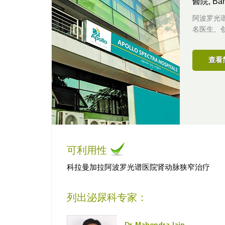
醫院,
Ba
阿波罗光
名医生、
查看
可利用性
科拉曼加拉阿波罗光谱医院肾动脉狭窄治疗
列出泌尿科专家：