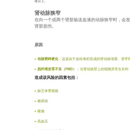
建议上。
肾动脉狭窄
在向一个或两个肾脏输送血液的动脉狭窄时，会
肾脏损伤。
原因
动脉粥样硬化
：这是由于血栓堆积造成的肾动脉堵塞、变窄
肌纤维发育不良（FMD）
：当肾动脉壁上的细胞异常生长时
造成该风险的因素包括：
缺乏体育锻炼
糖尿病
吸烟
高血压