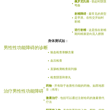
佩罗尼氏病
- 勃起时阴茎
弯曲
射精障碍
- 最常见的类型
是早泄。在性交开始时
射精
逆行射精
- 这是指在射精
期间精液逆向流入膀胱
身体测试如：
男性性功能障碍的诊断
验血检查睾酮含量
血压检查
直肠检测检查前列腺
检查阴茎和睾丸
药物
- 开有助于改善性功能的药物。如西地那
非（伟哥）
治疗男性性功能障碍
激素治疗
- 包括可以通过注射给药的激素替代
疗法