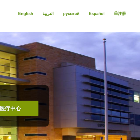
English
العربية
русский
Español
注册
医疗中心