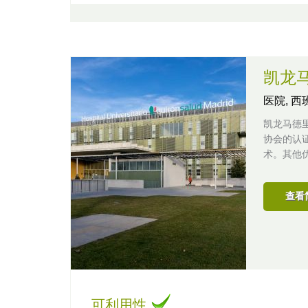
凯龙
医院,
西
凯龙马德
协会的认
术。其他
查看
可利用性