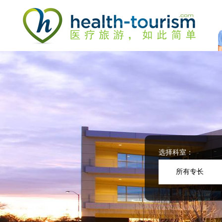
Please
note:
This
website
includes
an
accessibility
system.
Press
Control-
F11
to
adjust
the
website
选择科室：
to
people
所有专长
with
visual
disabilities
who
are