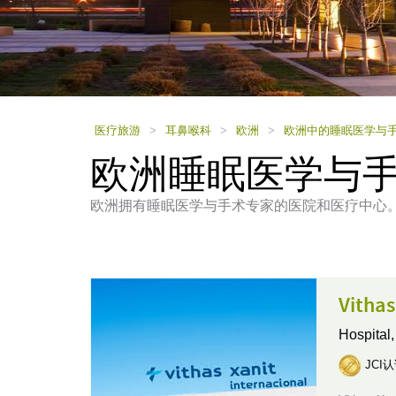
using
a
screen
reader;
Press
Control-
F10
to
医疗旅游
>
耳鼻喉科
>
欧洲
>
欧洲中的睡眠医学与
open
欧洲睡眠医学与
an
accessibility
menu.
欧洲拥有睡眠医学与手术专家的医院和医疗中心
Vith
Hospital
JCI