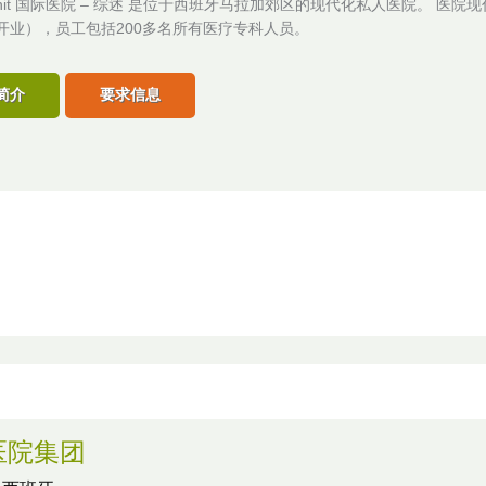
s Xanit 国际医院 – 综述 是位于西班牙马拉加郊区的现代化私人医院。 医院现
年开业），员工包括200多名所有医疗专科人员。
简介
要求信息
医院集团