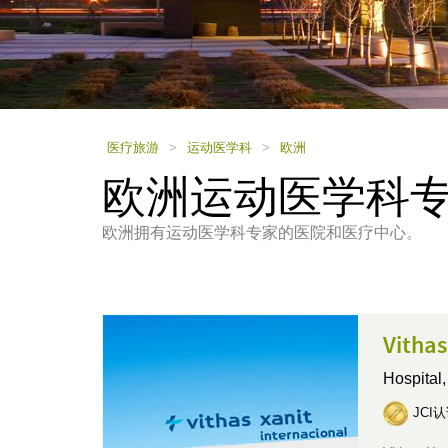
using
a
screen
reader;
Press
Control-
F10
to
医疗旅游
>
运动医学科
>
欧洲
open
欧洲运动医学科
an
accessibility
menu.
欧洲拥有运动医学科专家的医院和医疗中心。
Vith
Hospital
JCI