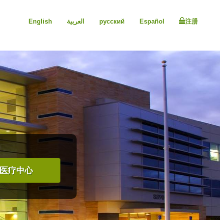
English
العربية
русский
Español
注册
医疗中心