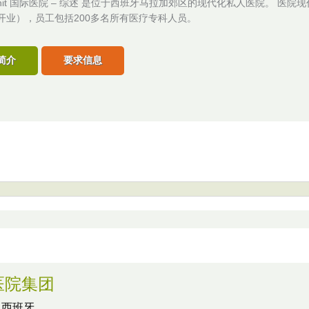
s Xanit 国际医院 – 综述 是位于西班牙马拉加郊区的现代化私人医院。 医院现
年开业），员工包括200多名所有医疗专科人员。
简介
要求信息
医院集团
,
西班牙