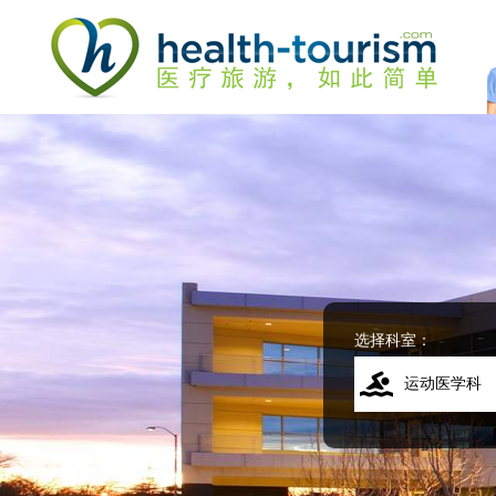
Please
note:
This
website
includes
an
accessibility
system.
Press
Control-
F11
to
adjust
the
website
选择科室：
to
people
运动医学科
with
visual
disabilities
who
are