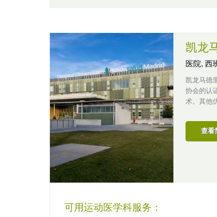
凯龙
医院,
西
凯龙马德
协会的认
术。其他
查看
可用运动医学科服务：