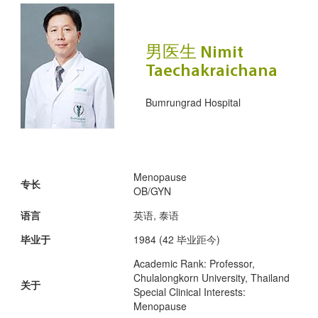
男医生 Nimit
Taechakraichana
Bumrungrad Hospital
Menopause
专长
OB/GYN
语言
英语, 泰语
毕业于
1984 (42 毕业距今)
Academic Rank: Professor,
Chulalongkorn University, Thailand
关于
Special Clinical Interests:
Menopause