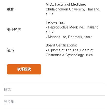
M.D., Faculty of Medicine,
教育
Chulalongkorn University, Thailand,
1984
Fellowships:
- Reproductive Medicine, Thailand,
专业经历
1997
- Menopause, Denmark, 1997
Board Certifications:
证书
- Diploma of The Thai Board of
Obstetrics & Gynecology, 1989
联系医院
概览
照片集