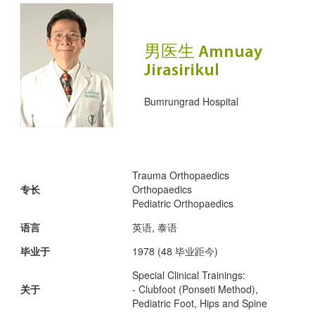
男医生 Amnuay
Jirasirikul
Bumrungrad Hospital
Trauma Orthopaedics
专长
Orthopaedics
Pediatric Orthopaedics
语言
英语, 泰语
毕业于
1978 (48 毕业距今)
Special Clinical Trainings:
关于
- Clubfoot (Ponseti Method),
Pediatric Foot, Hips and Spine