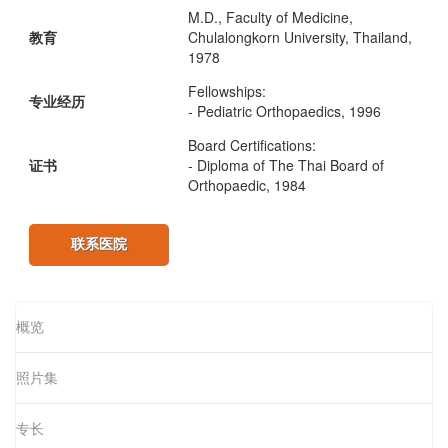
M.D., Faculty of Medicine,
教育
Chulalongkorn University, Thailand,
1978
Fellowships:
专业经历
- Pediatric Orthopaedics, 1996
Board Certifications:
证书
- Diploma of The Thai Board of
Orthopaedic, 1984
联系医院
概览
照片集
专长