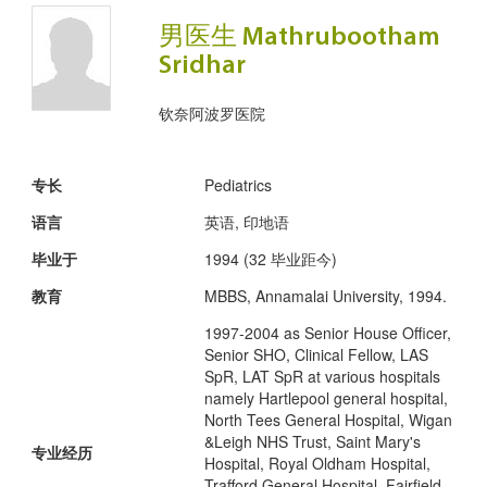
男医生 Mathrubootham
Sridhar
钦奈阿波罗医院
专长
Pediatrics
语言
英语, 印地语
毕业于
1994 (32 毕业距今)
教育
MBBS, Annamalai University, 1994.
1997-2004 as Senior House Officer,
Senior SHO, Clinical Fellow, LAS
SpR, LAT SpR at various hospitals
namely Hartlepool general hospital,
North Tees General Hospital, Wigan
&Leigh NHS Trust, Saint Mary's
专业经历
Hospital, Royal Oldham Hospital,
Trafford General Hospital, Fairfield