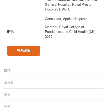
General Hospital, Royal Preston
Hospital, RMCH.
Consultant, Apollo Hospitals.
Member, Royal College of
证书
Paediatrics and Child Health (UK)
2002.
联系医院
概览
照片集
职员
专长