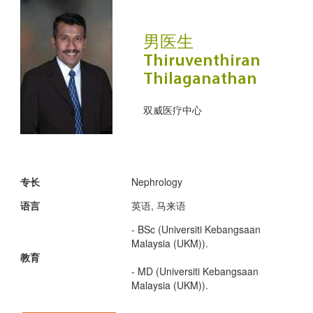
男医生
Thiruventhiran
Thilaganathan
双威医疗中心
专长
Nephrology
语言
英语, 马来语
- BSc (Universiti Kebangsaan
Malaysia (UKM)).
教育
- MD (Universiti Kebangsaan
Malaysia (UKM)).