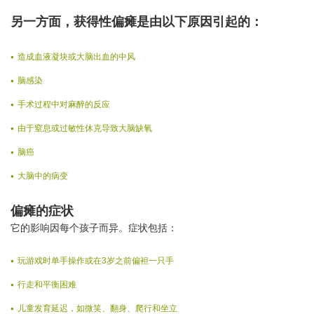
另一方面，获得性偏瘫是由以下原因引起的：
造成血液凝块或大脑出血的中风
脑感染
手术过程中对麻醉的反应
由于窒息或过敏性休克导致大脑缺氧
脑癌
大脑中的病变
偏瘫的症状
它的影响因每个孩子而异。症状包括：
玩游戏时单手操作或在3岁之前偏袒一只手
行走和平衡困难
儿童发育延迟，如微笑、翻身、爬行和坐立