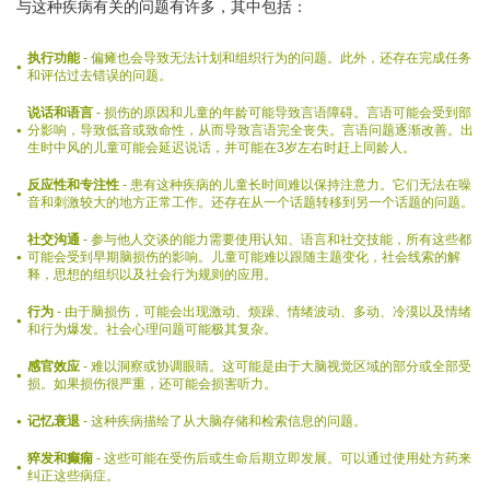
与这种疾病有关的问题有许多，其中包括：
执行功能
- 偏瘫也会导致无法计划和组织行为的问题。此外，还存在完成任务
和评估过去错误的问题。
说话和语言
- 损伤的原因和儿童的年龄可能导致言语障碍。言语可能会受到部
分影响，导致低音或致命性，从而导致言语完全丧失。言语问题逐渐改善。出
生时中风的儿童可能会延迟说话，并可能在3岁左右时赶上同龄人。
反应性和专注性
- 患有这种疾病的儿童长时间难以保持注意力。它们无法在噪
音和刺激较大的地方正常工作。还存在从一个话题转移到另一个话题的问题。
社交沟通
- 参与他人交谈的能力需要使用认知、语言和社交技能，所有这些都
可能会受到早期脑损伤的影响。儿童可能难以跟随主题变化，社会线索的解
释，思想的组织以及社会行为规则的应用。
行为
- 由于脑损伤，可能会出现激动、烦躁、情绪波动、多动、冷漠以及情绪
和行为爆发。社会心理问题可能极其复杂。
感官效应
- 难以洞察或协调眼睛。这可能是由于大脑视觉区域的部分或全部受
损。如果损伤很严重，还可能会损害听力。
记忆衰退
- 这种疾病描绘了从大脑存储和检索信息的问题。
猝发和癫痫
- 这些可能在受伤后或生命后期立即发展。可以通过使用处方药来
纠正这些病症。