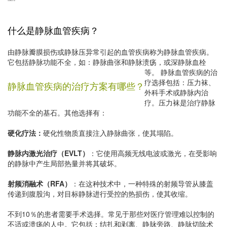
什么是静脉血管疾病？
由静脉瓣膜损伤或静脉压异常引起的血管疾病称为静脉血管疾病。
它包括静脉功能不全，如：静脉曲张和静脉溃疡，或深静脉血栓
等。
静脉血管疾病的治
疗选择包括：压力袜、
静脉血管疾病的治疗方案有哪些？
外科手术或静脉内治
疗。压力袜是治疗静脉
功能不全的基石。其他选择有：
硬化疗法：
硬化性物质直接注入静脉曲张，使其塌陷。
静脉内激光治疗（EVLT）
：它使用高频无线电波或激光，在受影响
的静脉中产生局部热量并将其破坏。
射频消融术（RFA）
：在这种技术中，一种特殊的射频导管从膝盖
传递到腹股沟，对目标静脉进行受控的热损伤，使其收缩。
不到10％的患者需要手术选择。常见于那些对医疗管理难以控制的
不适或溃疡的人中。它包括：结扎和剥离、静脉旁路、静脉切除术