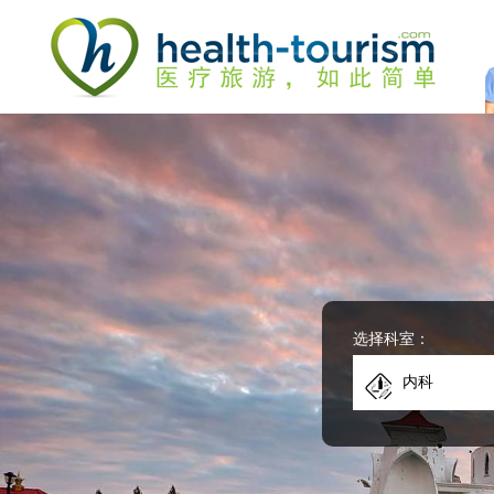
Please
note:
This
website
includes
an
accessibility
system.
Press
Control-
F11
to
adjust
the
website
选择科室：
to
people
内科
with
visual
disabilities
who
are