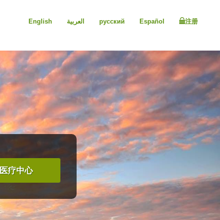
English
العربية
русский
Español
注册
医疗中心