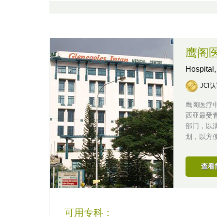
鹰阁
Hospital
JCI
鹰阁医疗
西亚最受
部门，以
划，以方
查看
可用专科：