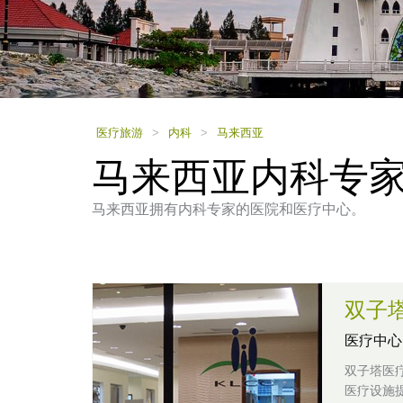
using
a
screen
reader;
Press
Control-
F10
to
医疗旅游
>
内科
>
马来西亚
open
马来西亚内科专
an
accessibility
menu.
马来西亚拥有内科专家的医院和医疗中心。
双子
医疗中心
双子塔医
医疗设施