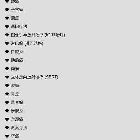
肺癌
子宫癌
脑癌
基因疗法
图像引导放射治疗 (IGRT治疗)
淋巴瘤 (淋巴结癌)
口腔癌
胰腺癌
肉瘤
立体定向放射治疗 (SBRT)
喉癌
胃癌
黑素瘤
膀胱癌
宫颈癌
激素疗法
肾癌