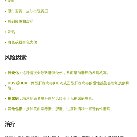
呕吐
眼白变黄，皮肤出现黄疸
感到疲倦和虚弱
发热
白色或粉白色大便
风险因素
肝硬化
：这种情况会导致肝脏受伤，从而增加肝癌的发病机率。
HBV或HCV
：丙型肝炎病毒(HCV)或乙型肝炎病毒的慢性感染会增加患病风
险。
糖尿病
：糖尿病患者患肝癌的风险高于无糖尿病患者。
其他包括
：接触黄曲霉毒素、肥胖、过度饮酒和一些遗传性肝病。
治疗