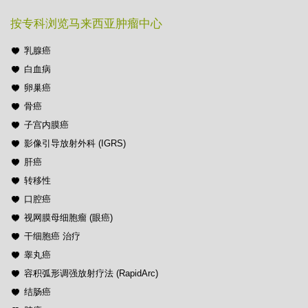
按专科浏览马来西亚肿瘤中心
乳腺癌
白血病
卵巢癌
骨癌
子宫内膜癌
影像引导放射外科 (IGRS)
肝癌
转移性
口腔癌
视网膜母细胞瘤 (眼癌)
干细胞癌 治疗
睾丸癌
容积弧形调强放射疗法 (RapidArc)
结肠癌