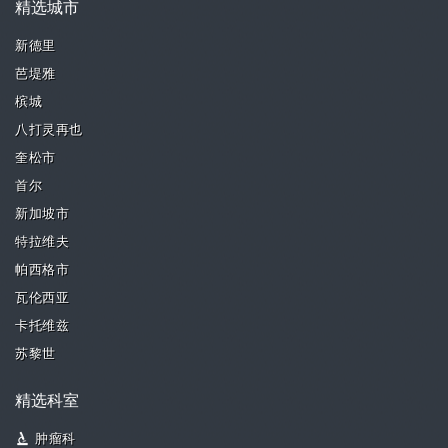
精选城市
新德里
芭堤雅
槟城
八打灵再也
奎松市
首尔
新加坡市
特拉维夫
帕西格市
瓦伦西亚
卡托维兹
苏黎世
精选科室
肿瘤科