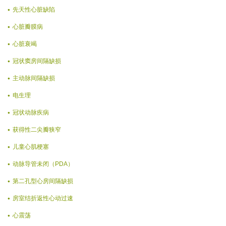
先天性心脏缺陷
心脏瓣膜病
心脏衰竭
冠状窦房间隔缺损
主动脉间隔缺损
电生理
冠状动脉疾病
获得性二尖瓣狭窄
儿童心肌梗塞
动脉导管未闭（PDA）
第二孔型心房间隔缺损
房室结折返性心动过速
心震荡