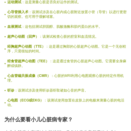
运动测试
：这是测量心脏是否良好运作的测试。
心导管插入术
：该测试涉及在心脏内或心脏附近放置小管（导管）以进行更密
切的观察。也可用于缓解堵塞。
血液测试
：这包括测试胆固醇、肌酸激酶和肌钙蛋白的水平。
超声心动图（回声）
：该测试检查心脏的腔室和血流情况。
经胸超声心动图（TTE）
：这是通过胸部的心脏超声心动图。它是一个无创程
序，只需很短的时间。
经食管超声心动图（TEE）
：这是通过食管的心脏超声心动图。它需要全身麻
醉或镇静。
心血管磁共振成像（CMR）
：心脏的MRI利用心电图观察心脏的特定作用机
理。
听诊
：该测试涉及使用听诊器听取诸如心音的声音。
心电图（ECG或EKG）
：该测试使用放置在皮肤上的电极来测量心脏的电活
动。
为什么要看小儿心脏病专家？