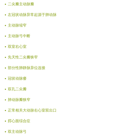
二尖瓣主动脉瓣
左冠状动脉异常起源于肺动脉
主动脉缩窄
主动脉弓中断
双室右心室
先天性二尖瓣狭窄
部分性肺静脉异位连接
冠状动脉瘘
双孔二尖瓣
肺动脉瓣狭窄
正常相关大动脉右心室双出口
腭心面综合症
双主动脉弓