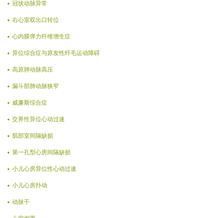
冠状动脉异常
右心室双出口转位
心内膜弹力纤维增生症
异位综合症与原发性纤毛运动障碍
高原肺动脉高压
漏斗部肺动脉狭窄
威廉斯综合症
交界性异位心动过速
肌部室间隔缺损
第一孔型心房间隔缺损
小儿心房异位性心动过速
小儿心房扑动
动脉干