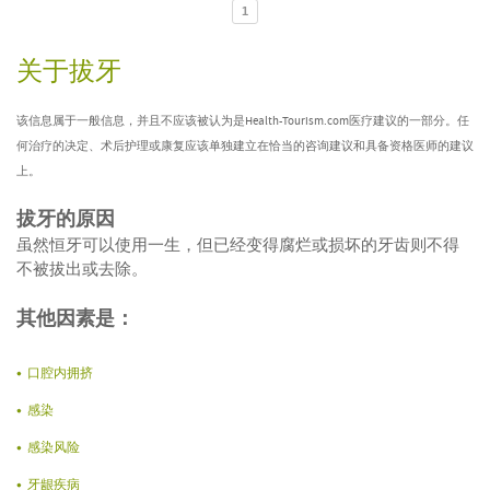
1
关于拔牙
该信息属于一般信息，并且不应该被认为是Health-Tourism.com医疗建议的一部分。任
何治疗的决定、术后护理或康复应该单独建立在恰当的咨询建议和具备资格医师的建议
上。
拔牙的原因
虽然恒牙可以使用一生，但已经变得腐烂或损坏的牙齿则不得
不被拔出或去除。
其他因素是：
口腔内拥挤
感染
感染风险
牙龈疾病