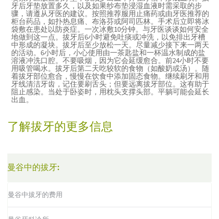
牙后牙垫放置多久，以及如果纱布垫浸湿血液时需采取的步
骤，请遵从牙医的建议。按照推荐服用止痛药或由牙医推荐的
柜台药品，如扑热息痛、布洛芬或阿司匹林。手术后立即将冰
袋敷在患处以防炎症。一次冰敷10分钟。与牙医谈谈如何安全
地做到这一点。拔牙后6小时避免吐痰或冲洗，以免排出牙槽
中形成的凝块。拔牙后至少放松一天。尽量减少接下来一两天
的活动。6小时后，小心使用由一茶匙盐和一杯温水制成的盐
溶液冲洗口腔。不要吸烟，因为它会延缓愈合。前24小时不要
用吸管喝水。拔牙后第二天吃较软的食物（如酸奶或汤）。随
着拔牙部位愈合，慢慢在饮食中添加固态食物。继续刷牙和用
牙线清洁牙齿，记住要刷舌头；但要远离拔牙部位。这有助于
阻止感染。当处于卧姿时，用枕头支撑头部。平躺可能会延长
出血。
了解拔牙的更多信息
曼谷中的拔牙:
曼谷中拔牙的费用