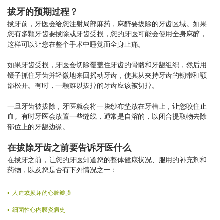
拔牙的预期过程？
拔牙前，牙医会给您注射局部麻药，麻醉要拔除的牙齿区域。如果
您有多颗牙齿要拔除或牙齿受损，您的牙医可能会使用全身麻醉，
这样可以让您在整个手术中睡觉而全身止痛。
如果牙齿受损，牙医会切除覆盖住牙齿的骨骼和牙龈组织，然后用
镊子抓住牙齿并轻微地来回摇动牙齿，使其从夹持牙齿的韧带和颚
部松开。有时，一颗难以拔掉的牙齿应该被切掉。
一旦牙齿被拔除，牙医就会将一块纱布垫放在牙槽上，让您咬住止
血。有时牙医会放置一些缝线，通常是自溶的，以闭合提取物去除
部位上的牙龈边缘。
在拔除牙齿之前要告诉牙医什么
在拔牙之前，让您的牙医知道您的整体健康状况、服用的补充剂和
药物，以及您是否有下列情况之一：
人造或损坏的心脏瓣膜
细菌性心内膜炎病史