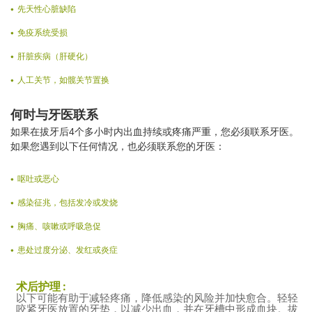
先天性心脏缺陷
免疫系统受损
肝脏疾病（肝硬化）
人工关节，如髋关节置换
何时与牙医联系
如果在拔牙后4个多小时内出血持续或疼痛严重，您必须联系牙医。
如果您遇到以下任何情况，也必须联系您的牙医：
呕吐或恶心
感染征兆，包括发冷或发烧
胸痛、咳嗽或呼吸急促
患处过度分泌、发红或炎症
术后护理 :
以下可能有助于减轻疼痛，降低感染的风险并加快愈合。轻轻
咬紧牙医放置的牙垫，以减少出血，并在牙槽中形成血块。拔