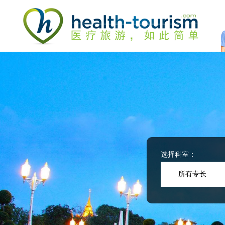
Please
note:
This
website
includes
an
accessibility
system.
Press
Control-
F11
to
adjust
the
website
选择科室：
to
people
所有专长
with
visual
disabilities
who
are