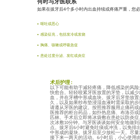
何时与牙医联系
如果在拔牙后4个多小时内出血持续或疼痛严重，您
呕吐或恶心
感染征兆，包括发冷或发烧
胸痛、咳嗽或呼吸急促
患处过度分泌、发红或炎症
术后护理 :
以下可能有助于减轻疼痛，降低感染的风险
快愈合。轻轻咬紧牙医放置的牙垫，以减少
血，并在牙槽中形成血块。拔牙后牙垫放置
久，以及如果纱布垫浸湿血液时需采取的步
请遵从牙医的建议。按照推荐服用止痛药或
医推荐的柜台药品，如扑热息痛、布洛芬或
匹林。手术后立即将冰袋敷在患处以防炎症
次冰敷10分钟。与牙医谈谈如何安全地做到
点。拔牙后6小时避免吐痰或冲洗，以免排
中形成的凝块。拔牙后至少放松一天。尽量
接下来一两天的活动。6小时后，小心使用