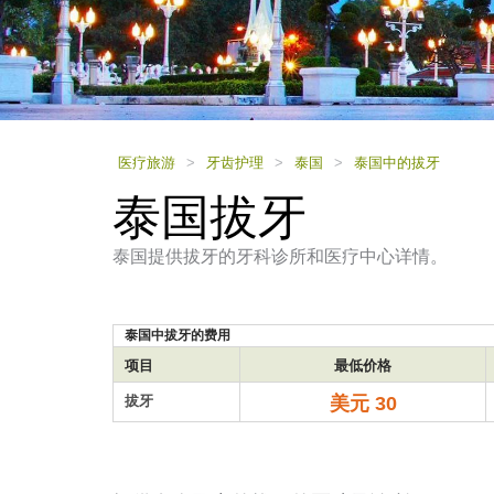
using
a
screen
reader;
Press
Control-
F10
to
医疗旅游
>
牙齿护理
>
泰国
>
泰国中的拔牙
open
泰国拔牙
an
accessibility
menu.
泰国提供拔牙的牙科诊所和医疗中心详情。
泰国中拔牙的费用
项目
最低价格
拔牙
美元 30