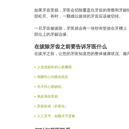
如果牙齿受损，牙医会切除覆盖住牙齿的骨骼和牙龈
部松开。有时，一颗难以拔掉的牙齿应该被切掉。
一旦牙齿被拔除，牙医就会将一块纱布垫放在牙槽上
部位上的牙龈边缘。
在拔除牙齿之前要告诉牙医什么
在拔牙之前，让您的牙医知道您的整体健康状况、服
人造或损坏的心脏瓣膜
细菌性心内膜炎病史
先天性心脏缺陷
免疫系统受损
肝脏疾病（肝硬化）
人工关节，如髋关节置换