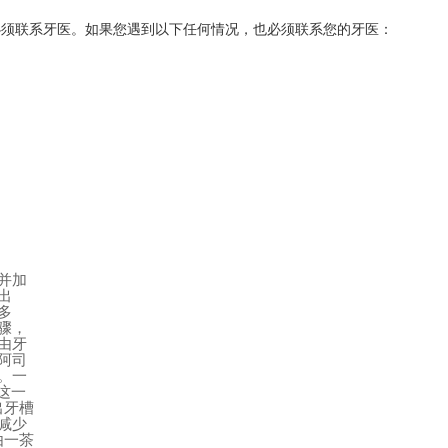
必须联系牙医。如果您遇到以下任何情况，也必须联系您的牙医：
并加
出
多
骤，
由牙
阿司
。一
这一
出牙槽
减少
由一茶