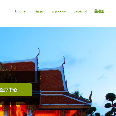
English
العربية
русский
Español
注册
医疗中心