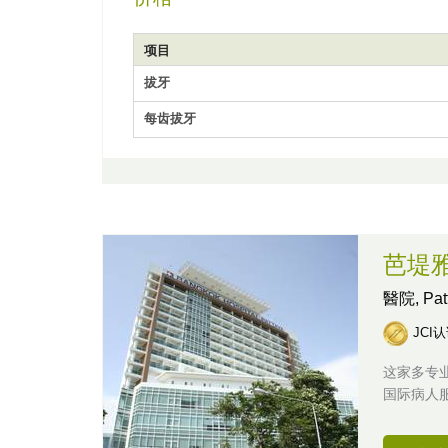
项目
拔牙
每齿拔牙
芭堤
醫院,
Pa
JCI
这家多专
国际病人