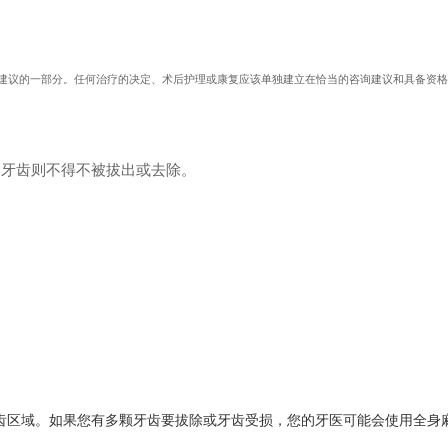
.com医疗建议的一部分。任何治疗的决定、术后护理或康复应该单独建立在恰当的咨询建议和具备资
的牙齿则不得不被拔出或去除。
齿区域。如果您有多颗牙齿要拔除或牙齿受损，您的牙医可能会使用全身