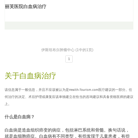
丽芙医院白血病治疗
伊斯坦布尔肿瘤中心 (1中的1页)
1
关于白血病治疗
该信息属于一般信息，并且不应该被认为是Health-Tourism.com医疗建议的一部分。任
何治疗的决定、术后护理或康复应该单独建立在恰当的咨询建议和具备资格医师的建议
上。
什么是白血病？
白血病是造血组织癌变的病症，包括淋巴系统和骨髓。换句话说，
就是血细胞癌症。白血病有不同类型，有些发现于儿童患者，有些