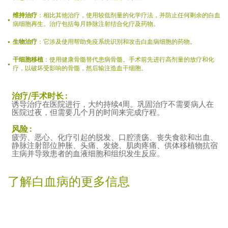
维持治疗
：相比其他治疗，使用较低剂量的化学疗法，并防止任何剩余的白血
病细胞再生。治疗包括每月静脉注射结合化疗及药物。
生物治疗
：它涉及使用帮助免疫系统识别和攻击白血病细胞的药物。
干细胞移植
：使用健康骨髓替代患病骨髓。手术前先进行高剂量的放疗和化
疗，以破坏受影响的骨髓，然后输注造血干细胞。
治疗/手术时长 :
诱导治疗在医院进行，大约持续4周。巩固治疗不需要病人在
医院过夜，但需要几个月的时间来完成疗程。
风险 :
疲劳、恶心、化疗引起的脱发、口腔溃疡、丧失食欲和出血、
静脉注射部位肿胀、头痛、发烧、肌肉疼痛、供体移植物抗宿
主病并导致患者的血液细胞和组织发生反应。
了解白血病的更多信息