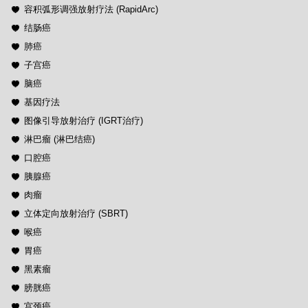
容积弧形调强放射疗法 (RapidArc)
结肠癌
肺癌
子宫癌
脑癌
基因疗法
图像引导放射治疗 (IGRT治疗)
淋巴瘤 (淋巴结癌)
口腔癌
胰腺癌
肉瘤
立体定向放射治疗 (SBRT)
喉癌
胃癌
黑素瘤
膀胱癌
宫颈癌