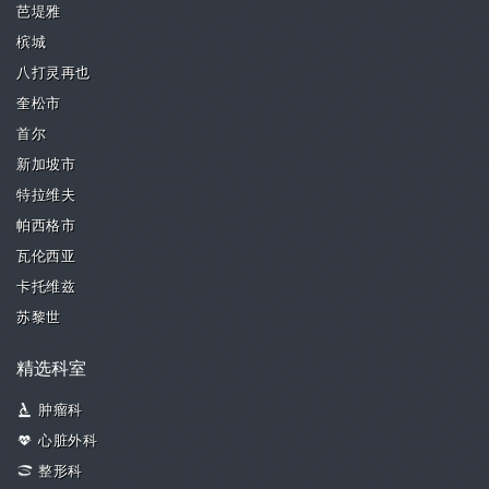
芭堤雅
槟城
八打灵再也
奎松市
首尔
新加坡市
特拉维夫
帕西格市
瓦伦西亚
卡托维兹
苏黎世
精选科室
肿瘤科
心脏外科
整形科