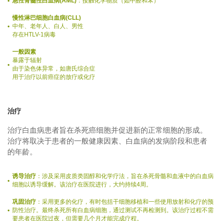
急性骨髓性白血病(AML)
：接触化学物质（如甲醛和苯）
慢性淋巴细胞白血病(CLL)
中年、老年人、白人、男性
存在HTLV-1病毒
一般因素
暴露于辐射
由于染色体异常，如唐氏综合症
用于治疗以前癌症的放疗或化疗
治疗
治疗白血病患者旨在杀死癌细胞并促进新的正常细胞的形成。
治疗将取决于患者的一般健康因素、白血病的发病阶段和患者
的年龄。
诱导治疗
：涉及采用皮质类固醇和化学疗法，旨在杀死骨髓和血液中的白血病
细胞以诱导缓解。该治疗在医院进行，大约持续4周。
巩固治疗
：采用更多的化疗，有时包括干细胞移植和一些使用放射和化疗的预
防性治疗。最终杀死所有白血病细胞，通过测试不再检测到。该治疗过程不需
要患者在医院过夜，但需要几个月才能完成疗程。