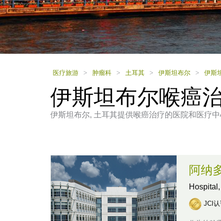
using
a
screen
reader;
Press
Control-
F10
to
医疗旅游
>
肿瘤科
>
土耳其
>
伊斯坦布尔
>
伊斯
open
伊斯坦布尔喉癌
an
accessibility
menu.
伊斯坦布尔, 土耳其提供喉癌治疗的医院和医疗中
阿纳
Hospital
JCI