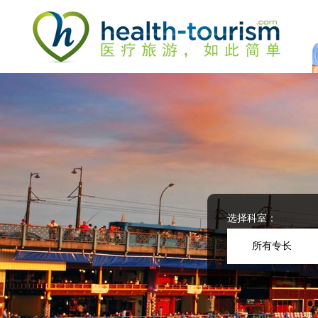
Please
note:
This
website
includes
an
accessibility
system.
Press
Control-
F11
to
adjust
the
website
选择科室：
to
people
所有专长
with
visual
disabilities
who
are