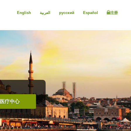
English
العربية
русский
Español
注册
医疗中心