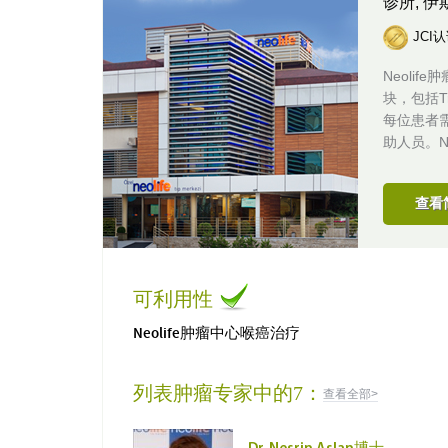
诊所,
伊
JCI
Neoli
块，包括T
每位患者
助人员。Ne
查看
可利用性
Neolife肿瘤中心喉癌治疗
列表肿瘤专家中的7：
查看全部>