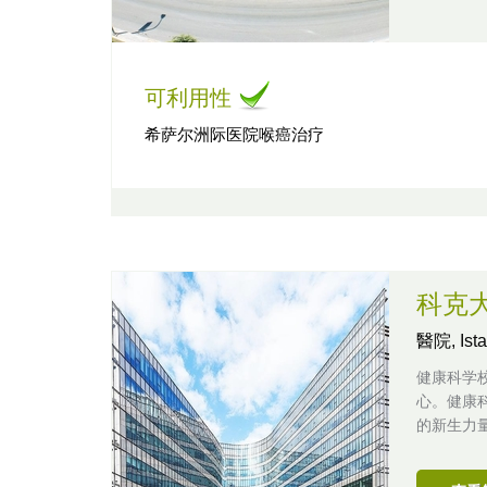
可利用性
希萨尔洲际医院喉癌治疗
科克
醫院,
Is
健康科学
心。健康
的新生力