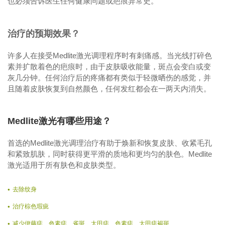
也必须告诉医生任何健康问题或疤痕异常史。
治疗的预期效果？
许多人在接受Medlite激光调理程序时有刺痛感。当光线打碎色
素并扩散着色的疤痕时，由于皮肤吸收能量，斑点会变白或变
灰几分钟。任何治疗后的疼痛都有类似于轻微晒伤的感觉，并
且随着皮肤恢复到自然颜色，任何发红都会在一两天内消失。
Medlite激光有哪些用途？
首选的Medlite激光调理治疗有助于焕新和恢复皮肤、收紧毛孔
和紧致肌肤，同时获得更平滑的质地和更均匀的肤色。Medlite
激光适用于所有肤色和皮肤类型。
去除纹身
治疗棕色瑕疵
减少伊藤痣、色素痣、雀斑、太田痣、色素痣、太田痣褐斑