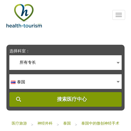
Please
note:
This
website
includes
an
accessibility
system.
选择科室：
所有专长
泰国
搜索医疗中心
医疗旅游
神经外科
泰国
泰国中的微创神经手术
>
>
>