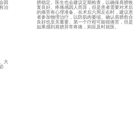
会因
膀稳定。医生也会建议定期检查，以确保肩膀恢
有治
复良好。疼痛感因人而异，但是患者需要对术后
的痛苦有心理准备。在术后六周左右时，建议患
者参加物理治疗，以防肌肉萎缩。确认肩膀愈合
良好也至关重要。第一个疗程可能很痛苦，但是
如果感到肩膀异常疼痛，则应及时就医。
。大
必