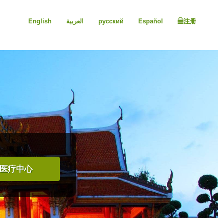
English
العربية
русский
Español
注册
医疗中心