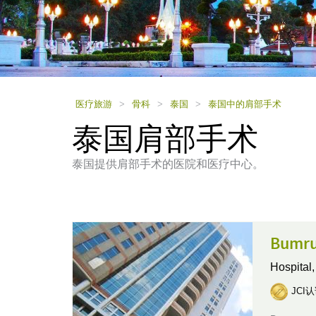
using
a
screen
reader;
Press
Control-
F10
to
医疗旅游
>
骨科
>
泰国
>
泰国中的肩部手术
open
泰国肩部手术
an
accessibility
menu.
泰国提供肩部手术的医院和医疗中心。
Bumru
Hospital
JCI