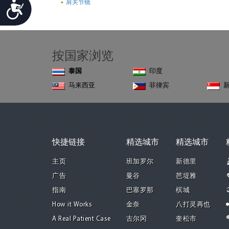
肩关节镜
Accessibility
按国家浏览
泰国
印度
马来西亚
菲律宾
快捷链接
精选城市
精选城市
主页
班加罗尔
新德里
广告
曼谷
芭堤雅
指南
巴塞罗那
槟城
How it Works
金奈
八打灵再也
A Real Patient Case
古尔冈
奎松市