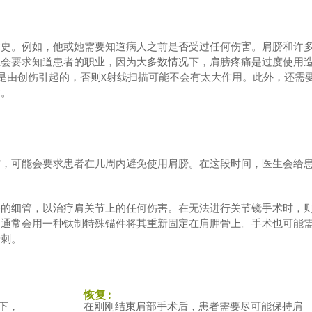
病史。例如，他或她需要知道病人之前是否受过任何伤害。肩膀和许
生会要求知道患者的职业，因为大多数情况下，肩膀疼痛是过度使用
伤是由创伤引起的，否则X射线扫描可能不会有太大作用。此外，还需
病。
伤，可能会要求患者在几周内避免使用肩膀。在这段时间，医生会给
备的细管，以治疗肩关节上的任何伤害。在无法进行关节镜手术时，
，通常会用一种钛制特殊锚件将其重新固定在肩胛骨上。手术也可能
骨刺。
恢复 :
下，
在刚刚结束肩部手术后，患者需要尽可能保持肩