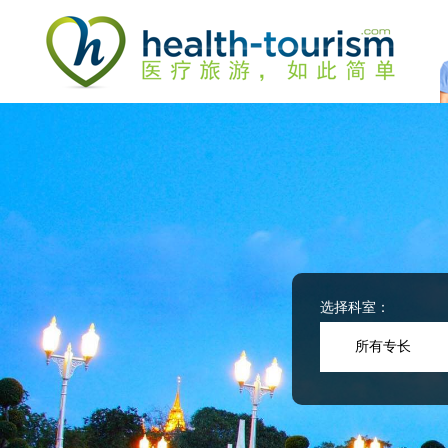
Please
note:
This
website
includes
an
accessibility
system.
Press
Control-
F11
to
adjust
the
website
选择科室：
to
people
所有专长
with
visual
disabilities
who
are