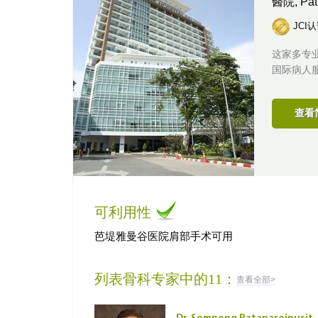
醫院,
Pa
JCI
这家多专
国际病人
查看
可利用性
芭堤雅曼谷医院肩部手术可用
列表骨科专家中的11：
查看全部>