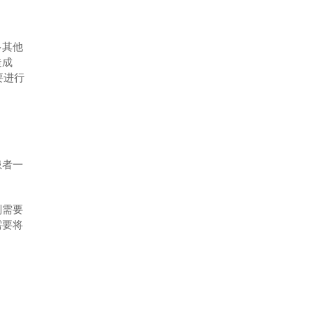
多其他
造成
要进行
患者一
则需要
需要将