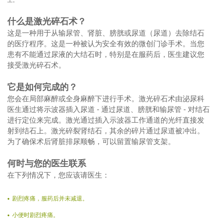
上。
什么是激光碎石术？
这是一种用于从输尿管、肾脏、膀胱或尿道（尿道）去除结石
的医疗程序。这是一种被认为安全有效的微创门诊手术。当您
患有不能通过尿液的大结石时，特别是在服药后，医生建议您
接受激光碎石术。
它是如何完成的？
您会在局部麻醉或全身麻醉下进行手术。激光碎石术由泌尿科
医生通过将示波器插入尿道 - 通过尿道、膀胱和输尿管 - 对结石
进行定位来完成。激光通过插入示波器工作通道的光纤直接发
射到结石上。激光碎裂肾结石，其余的碎片通过尿道被冲出。
为了确保术后肾脏排尿顺畅，可以留置输尿管支架。
何时与您的医生联系
在下列情况下，您应该请医生：
剧烈疼痛，服药后并未减退。
小便时剧烈疼痛。