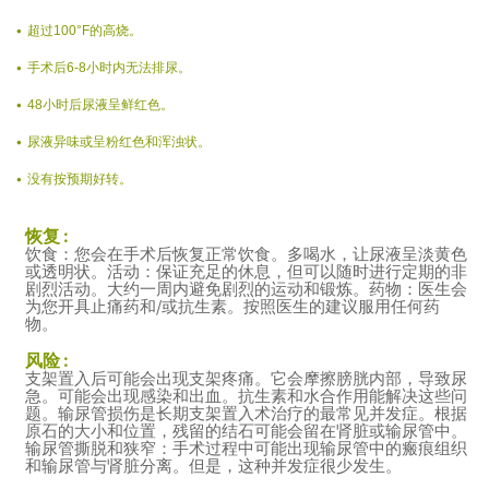
超过100°F的高烧。
手术后6-8小时内无法排尿。
48小时后尿液呈鲜红色。
尿液异味或呈粉红色和浑浊状。
没有按预期好转。
恢复 :
饮食：您会在手术后恢复正常饮食。多喝水，让尿液呈淡黄色
或透明状。活动：保证充足的休息，但可以随时进行定期的非
剧烈活动。大约一周内避免剧烈的运动和锻炼。药物：医生会
为您开具止痛药和/或抗生素。按照医生的建议服用任何药
物。
风险 :
支架置入后可能会出现支架疼痛。它会摩擦膀胱内部，导致尿
急。可能会出现感染和出血。抗生素和水合作用能解决这些问
题。输尿管损伤是长期支架置入术治疗的最常见并发症。根据
原石的大小和位置，残留的结石可能会留在肾脏或输尿管中。
输尿管撕脱和狭窄：手术过程中可能出现输尿管中的瘢痕组织
和输尿管与肾脏分离。但是，这种并发症很少发生。