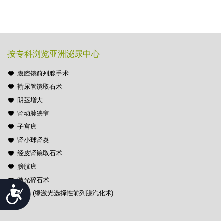
按专科浏览亚洲泌尿中心
腹腔镜前列腺手术
输尿管镜取石术
阴茎增大
肾动脉狭窄
子宫癌
肾小球肾炎
经皮肾镜取石术
膀胱癌
激光碎石术
Accessibility
PVP (绿激光选择性前列腺汽化术)